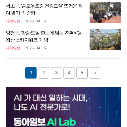
서초구, '슬로우조깅 건강교실' 뜨거운 참
여 열기 속 순항
사회일반
2026-04-16
양천구, 한강·도심 한눈에 담는 224m '용
왕산 스카이워크' 개방
사회일반
2026-04-15
1
2
3
4
5