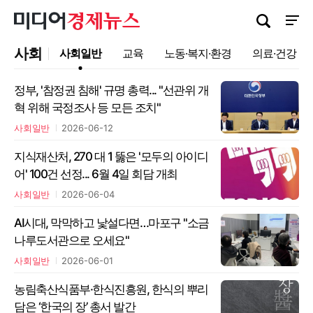
검색창 열기
사이트
사회
사회일반
교육
노동·복지·환경
의료·건강
정부, '참정권 침해' 규명 총력... "선관위 개
혁 위해 국정조사 등 모든 조치"
사회일반
2026-06-12
지식재산처, 270 대 1 뚫은 '모두의 아이디
어' 100건 선정... 6월 4일 회담 개최
사회일반
2026-06-04
AI시대, 막막하고 낯설다면…마포구 "소금
나루도서관으로 오세요"
사회일반
2026-06-01
농림축산식품부·한식진흥원, 한식의 뿌리
담은 ‘한국의 장’ 총서 발간