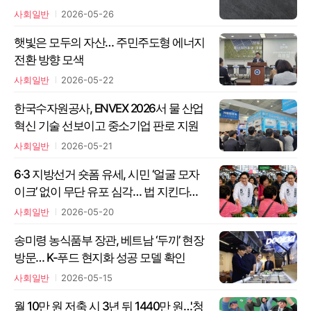
사회일반
2026-05-26
햇빛은 모두의 자산… 주민주도형 에너지
전환 방향 모색
사회일반
2026-05-22
한국수자원공사, ENVEX 2026서 물 산업
혁신 기술 선보이고 중소기업 판로 지원
사회일반
2026-05-21
6·3 지방선거 숏폼 유세, 시민 ‘얼굴 모자
이크’ 없이 무단 유포 심각… 법 지킨다며
개인정보보호법 외면
사회일반
2026-05-20
송미령 농식품부 장관, 베트남 ‘두끼’ 현장
방문… K-푸드 현지화 성공 모델 확인
사회일반
2026-05-15
월 10만 원 저축 시 3년 뒤 1440만 원…'청