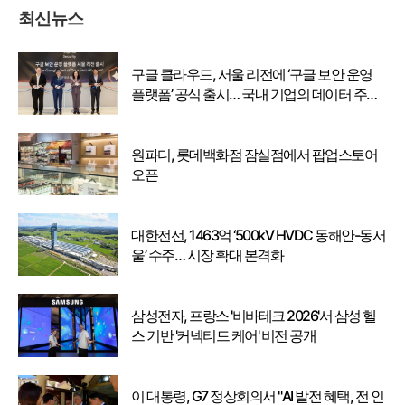
최신뉴스
구글 클라우드, 서울 리전에 ‘구글 보안 운영
플랫폼’ 공식 출시… 국내 기업의 데이터 주권
강화
원파디, 롯데백화점 잠실점에서 팝업스토어
오픈
대한전선, 1463억 ‘500kV HVDC 동해안-동서
울’ 수주… 시장 확대 본격화
삼성전자, 프랑스 '비바테크 2026'서 삼성 헬
스 기반 '커넥티드 케어' 비전 공개
이 대통령, G7 정상회의서 "AI 발전 혜택, 전 인