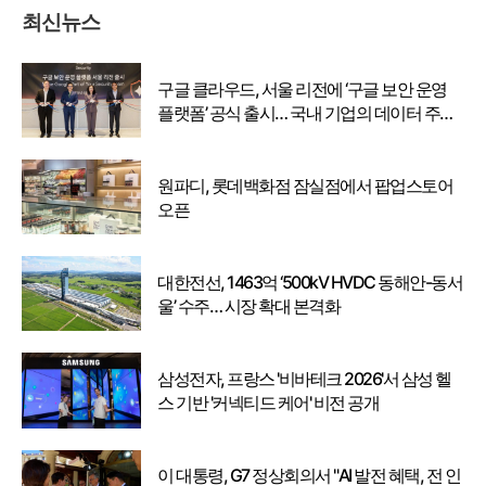
최신뉴스
구글 클라우드, 서울 리전에 ‘구글 보안 운영
플랫폼’ 공식 출시… 국내 기업의 데이터 주권
강화
원파디, 롯데백화점 잠실점에서 팝업스토어
오픈
대한전선, 1463억 ‘500kV HVDC 동해안-동서
울’ 수주… 시장 확대 본격화
삼성전자, 프랑스 '비바테크 2026'서 삼성 헬
스 기반 '커넥티드 케어' 비전 공개
이 대통령, G7 정상회의서 "AI 발전 혜택, 전 인