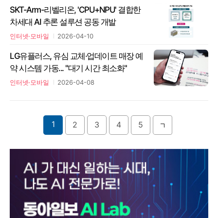
SKT-Arm-리벨리온, 'CPU+NPU' 결합한
차세대 AI 추론 설루션 공동 개발
인터넷·모바일
2026-04-10
LG유플러스, 유심 교체·업데이트 매장 예
약 시스템 가동... "대기 시간 최소화"
인터넷·모바일
2026-04-08
1
2
3
4
5