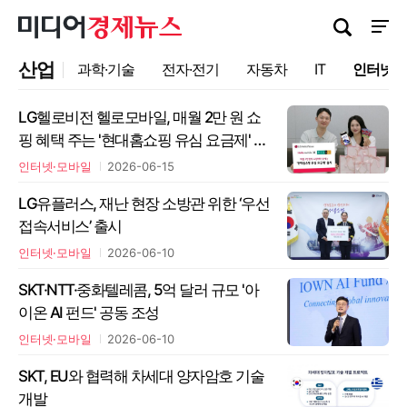
검색창 열기
사이트
산업
과학·기술
전자·전기
자동차
IT
인터넷·
LG헬로비전 헬로모바일, 매월 2만 원 쇼
핑 혜택 주는 '현대홈쇼핑 유심 요금제' 출
시
인터넷·모바일
2026-06-15
LG유플러스, 재난 현장 소방관 위한 ‘우선
접속서비스’ 출시
인터넷·모바일
2026-06-10
SKT·NTT·중화텔레콤, 5억 달러 규모 '아
이온 AI 펀드' 공동 조성
인터넷·모바일
2026-06-10
SKT, EU와 협력해 차세대 양자암호 기술
개발