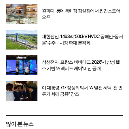
원파디, 롯데백화점 잠실점에서 팝업스토어
오픈
대한전선, 1463억 ‘500kV HVDC 동해안-동서
울’ 수주… 시장 확대 본격화
삼성전자, 프랑스 '비바테크 2026'서 삼성 헬
스 기반 '커넥티드 케어' 비전 공개
이 대통령, G7 정상회의서 "AI 발전 혜택, 전 인
류가 함께 공유" 강조
많이 본 뉴스