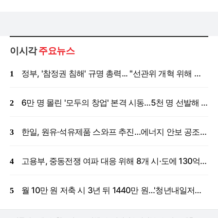
이시각
주요뉴스
정부, '참정권 침해' 규명 총력... "선관위 개혁 위해 국정조사 등 모든 조치"
6만 명 몰린 '모두의 창업' 본격 시동…5천 명 선발해 밀착 지원
한일, 원유·석유제품 스와프 추진…에너지 안보 공조 강화
고용부, 중동전쟁 여파 대응 위해 8개 시·도에 130억 원 긴급 투입
월 10만 원 저축 시 3년 뒤 1440만 원…'청년내일저축계좌' 신규 모집