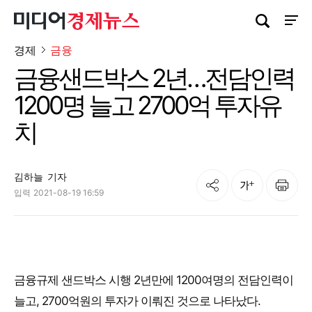
검색창 열기
사이트
경제
금융
금융샌드박스 2년…전담인력
1200명 늘고 2700억 투자유
치
김하늘
기자
공유
인쇄
글자크기
입력
2021-08-19 16:59
금융규제 샌드박스 시행 2년만에 1200여명의 전담인력이
늘고, 2700억원의 투자가 이뤄진 것으로 나타났다.