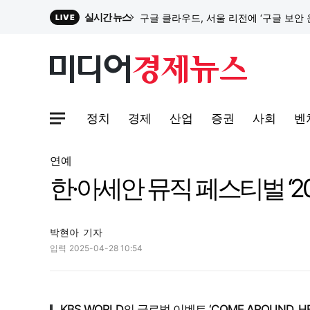
실시간 뉴스
LIVE
원파디, 롯데백화점 잠실점에서 팝업스
대한전선, 1463억 ‘500kV HVDC 
정치
경제
산업
증권
사회
벤
사이트맵메뉴 열기
이 대통령, G7 정상회의서 "AI 발전 혜
연예
한·아세안 뮤직 페스티벌 ‘202
박현아
기자
입력
2025-04-28 10:54
KBS WORLD의 글로벌 이벤트 ‘COME AROUND, HERE