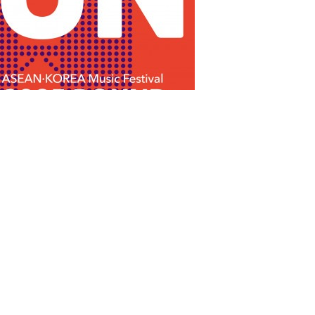
)이 지원하며, 외교부와 아세안(ASEAN, 동남아시아국가연합) 사
aysia’가 6월 21일(토)과 22일(일) 양일간 말레이시아의 ‘ZEPP K