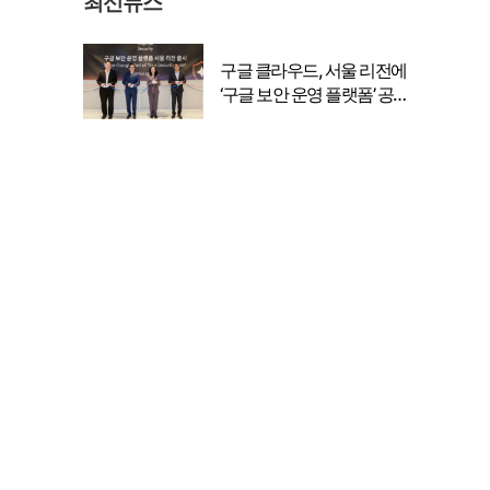
최신뉴스
구글 클라우드, 서울 리전에
‘구글 보안 운영 플랫폼’ 공식
출시… 국내 기업의 데이터
주권 강화
원파디, 롯데백화점 잠실점
에서 팝업스토어 오픈
대한전선, 1463억 ‘500kV
HVDC 동해안-동서울’ 수
주… 시장 확대 본격화
삼성전자, 프랑스 '비바테크
무국이
2026'서 삼성 헬스 기반 '커
넥티드 케어' 비전 공개
uala
이 대통령, G7 정상회의서
"AI 발전 혜택, 전 인류가 함