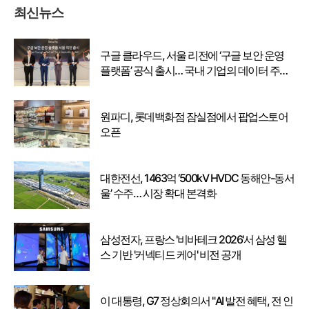
최신뉴스
구글 클라우드, 서울 리전에 ‘구글 보안 운영
플랫폼’ 공식 출시… 국내 기업의 데이터 주권
강화
원파디, 롯데백화점 잠실점에서 팝업스토어
오픈
대한전선, 1463억 ‘500kV HVDC 동해안-동서
울’ 수주… 시장 확대 본격화
삼성전자, 프랑스 '비바테크 2026'서 삼성 헬
스 기반 '커넥티드 케어' 비전 공개
이 대통령, G7 정상회의서 "AI 발전 혜택, 전 인