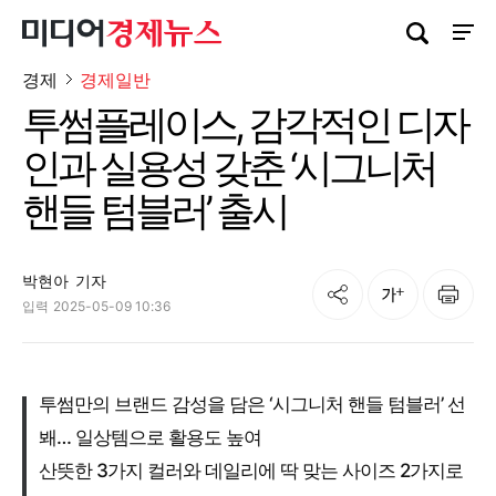
검색창 열기
사이트
경제
경제일반
투썸플레이스, 감각적인 디자
인과 실용성 갖춘 ‘시그니처
핸들 텀블러’ 출시
박현아
기자
공유
인쇄
글자크기
입력
2025-05-09 10:36
투썸만의 브랜드 감성을 담은 ‘시그니처 핸들 텀블러’ 선
봬… 일상템으로 활용도 높여
산뜻한 3가지 컬러와 데일리에 딱 맞는 사이즈 2가지로