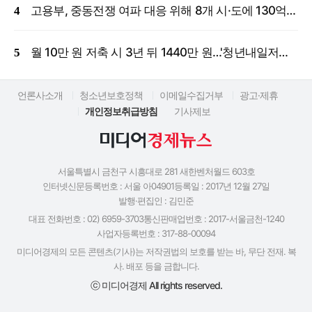
고용부, 중동전쟁 여파 대응 위해 8개 시·도에 130억 원 긴급 투입
월 10만 원 저축 시 3년 뒤 1440만 원…'청년내일저축계좌' 신규 모집
언론사소개
청소년보호정책
이메일수집거부
광고·제휴
개인정보취급방침
기사제보
서울특별시 금천구 시흥대로 281 새한벤처월드 603호
인터넷신문등록번호 : 서울 아04901
등록일 : 2017년 12월 27일
발행·편집인 : 김민준
대표 전화번호 : 02) 6959-3703
통신판매업번호 : 2017-서울금천-1240
사업자등록번호 : 317-88-00094
미디어경제의 모든 콘텐츠(기사)는 저작권법의 보호를 받는 바, 무단 전재. 복
사. 배포 등을 금합니다.
ⓒ 미디어경제 All rights reserved.