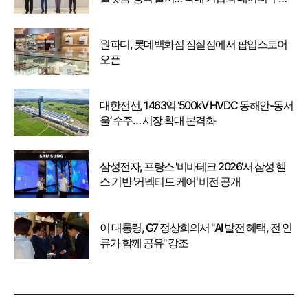
강화
원파디, 롯데백화점 잠실점에서 팝업스토어
오픈
대한전선, 1463억 ‘500kV HVDC 동해안-동서
울’ 수주… 시장 확대 본격화
삼성전자, 프랑스 '비바테크 2026'서 삼성 헬
스 기반 '커넥티드 케어' 비전 공개
이 대통령, G7 정상회의서 "AI 발전 혜택, 전 인
류가 함께 공유" 강조