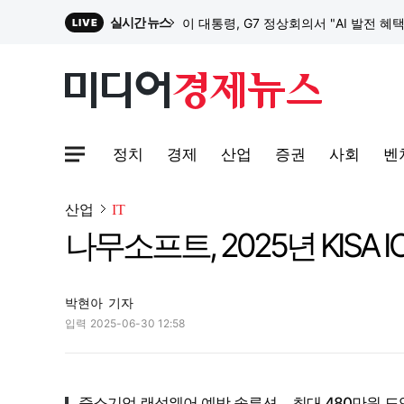
실시간 뉴스
이 대통령, G7 정상회의서 "AI 발전 혜
LIVE
원파디, 롯데백화점 잠실점에서 팝업스
정치
경제
산업
증권
사회
벤
대한전선, 1463억 ‘500kV HVDC 
사이트맵메뉴 열기
산업
IT
나무소프트, 2025년 KIS
이 대통령, G7 정상회의서 "AI 발전 혜
박현아
기자
입력
2025-06-30 12:58
중소기업 랜섬웨어 예방 솔루션… 최대 480만원 도