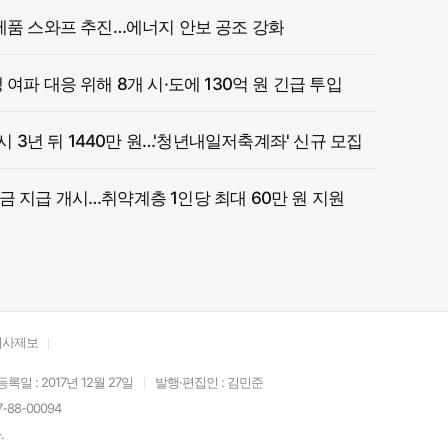
제품 스와프 추진…에너지 안보 공조 강화
여파 대응 위해 8개 시·도에 130억 원 긴급 투입
 시 3년 뒤 1440만 원…'청년내일저축계좌' 신규 모집
 지급 개시…취약계층 1인당 최대 60만 원 지원
기사제보
등록일 : 2017년 12월 27일
발행·편집인 : 김민준
88-00094
.