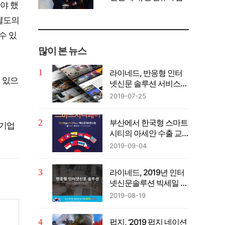
야 했
께 공유" 강조
별도의
수 있
많이 본 뉴스
라이네드, 반응형 인터
수 있으
넷신문 솔루션 서비스…
이벤트 진행중
2019-07-25
부산에서 한국형 스마트
 기업
시티의 아세안 수출 교
두보 마련
2019-09-04
라이네드, 2019년 인터
넷신문솔루션 빅세일 이
벤트 진행중
2019-08-19
펍지, ‘2019 펍지 네이션