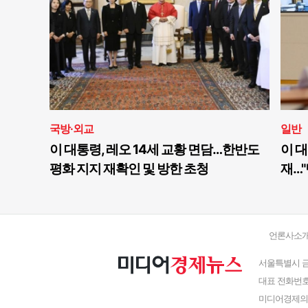
국방·외교
일반
이 대통령, 레오 14세 교황 면담…한반도
이 대
평화 지지 재확인 및 방한 초청
재…"
언론사소
서울특별시 금
대표 전화번호 : 
미디어경제의 