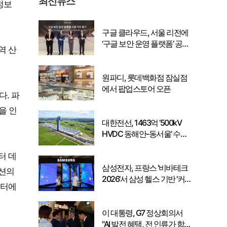
최신뉴스
정보
구글 클라우드, 서울 리전에
‘구글 보안 운영 플랫폼’ 공식
역 산
출시… 국내 기업의 데이터
주권 강화
원파디, 롯데백화점 잠실점
에서 팝업스토어 오픈
다. 파
을 인
대한전선, 1463억 ‘500kV
HVDC 동해안-동서울’ 수
주… 시장 확대 본격화
터 데
삼성전자, 프랑스 '비바테크
이션의
2026'서 삼성 헬스 기반 '커
이터에
넥티드 케어' 비전 공개
이 대통령, G7 정상회의서
"AI 발전 혜택, 전 인류가 함