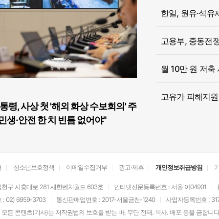
한일, 원유·석유
고용부, 중동전쟁 
월 10만 원 저축
고유가 피해지원금
통령, 사상 첫 '해외 화상 수보회의' 주
민생·안전 한 치 빈틈 없어야"
개
청소년보호정책
이메일수집거부
광고·제휴
개인정보취급방침
천구 시흥대로 281 새한벤처월드 603호
인터넷신문등록번호 : 서울 아04901
02) 6959-3703
통신판매업번호 : 2017-서울금천-1240
사업자등록번호 : 317-
모든 콘텐츠(기사)는 저작권법의 보호를 받는 바, 무단 전재. 복사. 배포 등을 금합니다