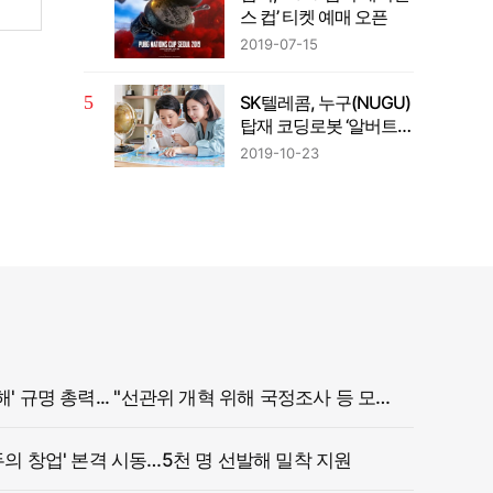
스 컵’ 티켓 예매 오픈
2019-07-15
SK텔레콤, 누구(NUGU)
탑재 코딩로봇 ‘알버트
AI’출시
2019-10-23
정부, '참정권 침해' 규명 총력... "선관위 개혁 위해 국정조사 등 모든 조치"
두의 창업' 본격 시동…5천 명 선발해 밀착 지원