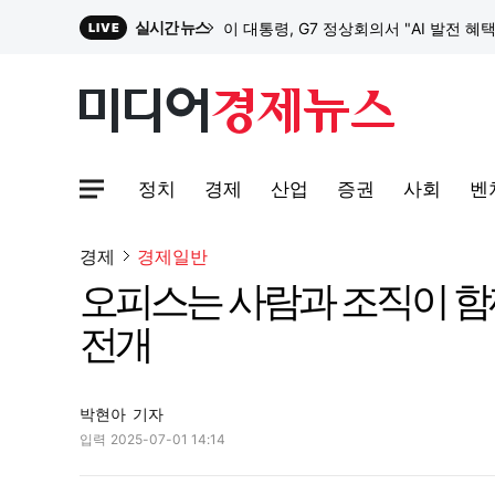
실시간 뉴스
이 대통령, G7 정상회의서 "AI 발전 혜
LIVE
원파디, 롯데백화점 잠실점에서 팝업스
정치
경제
산업
증권
사회
벤
대한전선, 1463억 ‘500kV HVDC 
사이트맵메뉴 열기
경제
경제일반
오피스는 사람과 조직이 함
이 대통령, G7 정상회의서 "AI 발전 혜
전개
박현아
기자
입력
2025-07-01 14:14