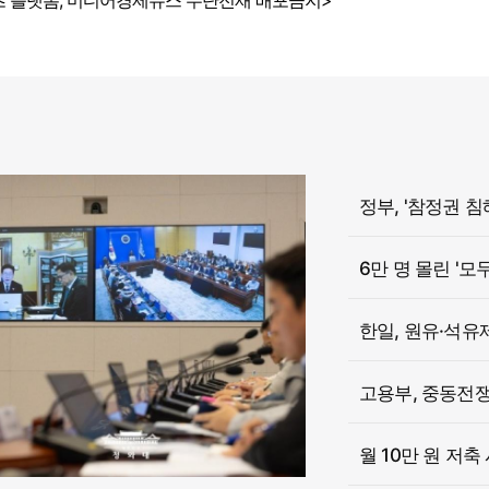
 플랫폼, 미디어경제뉴스 무단전재 배포금지>
6만 명 몰린 '모
한일, 원유·석유
고용부, 중동전쟁 
월 10만 원 저축