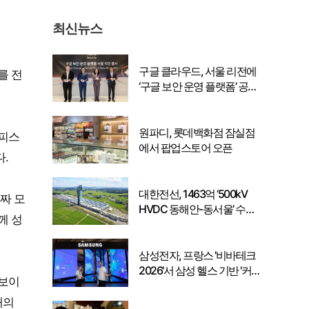
최신뉴스
구글 클라우드, 서울 리전에
를 전
‘구글 보안 운영 플랫폼’ 공식
출시… 국내 기업의 데이터
주권 강화
원파디, 롯데백화점 잠실점
오피스
에서 팝업스토어 오픈
.
대한전선, 1463억 ‘500kV
진짜 모
HVDC 동해안-동서울’ 수
께 성
주… 시장 확대 본격화
삼성전자, 프랑스 '비바테크
2026'서 삼성 헬스 기반 '커
 보이
넥티드 케어' 비전 공개
대의