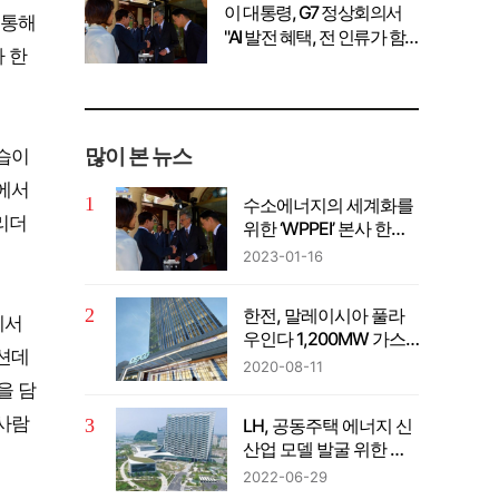
이 대통령, G7 정상회의서
 통해
"AI 발전 혜택, 전 인류가 함
 한
께 공유" 강조
많이 본 뉴스
습이
리에서
수소에너지의 세계화를
리더
위한 ‘WPPEI’ 본사 한국
설립
2023-01-16
한전, 말레이시아 풀라
에서
우인다 1,200MW 가스
션데
복합발전사업 계약 체결
2020-08-11
을 담
 사람
LH, 공동주택 에너지 신
산업 모델 발굴 위한 컨
퍼런스 개최
2022-06-29