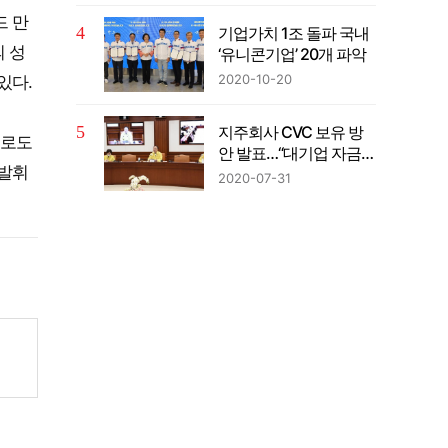
드 만
기업가치 1조 돌파 국내
 성
‘유니콘기업’ 20개 파악
2020-10-20
있다.
지주회사 CVC 보유 방
으로도
안 발표…“대기업 자금의
 발휘
벤처투자 확대”
2020-07-31