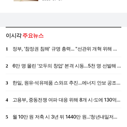
이시각
주요뉴스
정부, '참정권 침해' 규명 총력... "선관위 개혁 위해 국정조사 등 모든 조치"
6만 명 몰린 '모두의 창업' 본격 시동…5천 명 선발해 밀착 지원
한일, 원유·석유제품 스와프 추진…에너지 안보 공조 강화
고용부, 중동전쟁 여파 대응 위해 8개 시·도에 130억 원 긴급 투입
월 10만 원 저축 시 3년 뒤 1440만 원…'청년내일저축계좌' 신규 모집