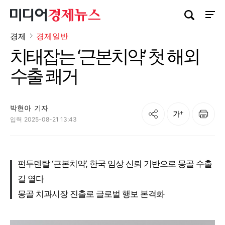
검색창 열기
사이트
경제
경제일반
치태잡는 ‘근본치약’ 첫 해외
수출 쾌거
박현아
기자
공유
인쇄
글자크기
입력
2025-08-21 13:43
펀두덴탈 ‘근본치약’, 한국 임상 신뢰 기반으로 몽골 수출
길 열다
몽골 치과시장 진출로 글로벌 행보 본격화