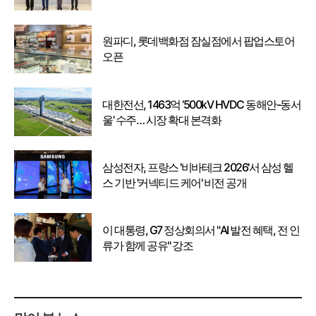
강화
원파디, 롯데백화점 잠실점에서 팝업스토어
오픈
대한전선, 1463억 ‘500kV HVDC 동해안-동서
울’ 수주… 시장 확대 본격화
삼성전자, 프랑스 '비바테크 2026'서 삼성 헬
스 기반 '커넥티드 케어' 비전 공개
이 대통령, G7 정상회의서 "AI 발전 혜택, 전 인
류가 함께 공유" 강조