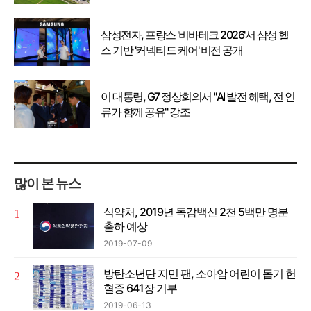
삼성전자, 프랑스 '비바테크 2026'서 삼성 헬
스 기반 '커넥티드 케어' 비전 공개
이 대통령, G7 정상회의서 "AI 발전 혜택, 전 인
류가 함께 공유" 강조
많이 본 뉴스
식약처, 2019년 독감백신 2천 5백만 명분
출하 예상
2019-07-09
방탄소년단 지민 팬, 소아암 어린이 돕기 헌
혈증 641장 기부
2019-06-13