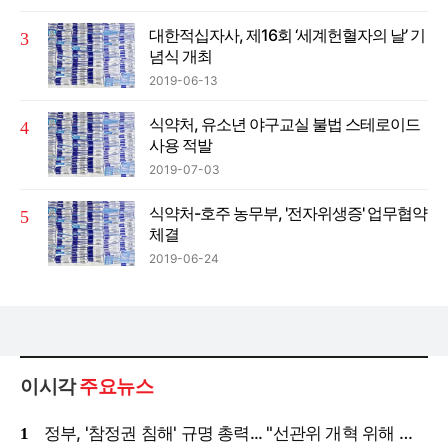
대한적십자사, 제16회 ‘세계헌혈자의 날’ 기
념식 개최
2019-06-13
식약처, 유소년 야구교실 불법 스테로이드
사용 적발
2019-07-03
식약처-호주 농무부, '전자위생증' 업무협약
체결
2019-06-24
이시각
주요뉴스
정부, '참정권 침해' 규명 총력... "선관위 개혁 위해 국정조사 등 모든 조치"