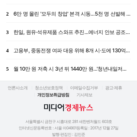
6만 명 몰린 '모두의 창업' 본격 시동…5천 명 선발해 밀착 지원
한일, 원유·석유제품 스와프 추진…에너지 안보 공조 강화
고용부, 중동전쟁 여파 대응 위해 8개 시·도에 130억 원 긴급 투입
월 10만 원 저축 시 3년 뒤 1440만 원…'청년내일저축계좌' 신규 모집
언론사소개
청소년보호정책
이메일수집거부
광고·제휴
개인정보취급방침
기사제보
서울특별시 금천구 시흥대로 281 새한벤처월드 603호
인터넷신문등록번호 : 서울 아04901
등록일 : 2017년 12월 27일
발행·편집인 : 김민준