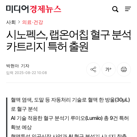
검색창 열기
사이트
사회
의료·건강
시노펙스, 랩온어칩 혈구 분석
카트리지 특허 출원
박현아
기자
공유
인쇄
글자크기
입력
2025-08-22 10:08
혈액 염색, 도말 등 자동처리 기술로 혈액 한 방울(30μL)
로 혈구 분석
AI 기술 적용한 혈구 분석기 루미오(Lumiio) 총 9건 특허
확보 예상
혈액투석 인공신장 사업과 AI 혈구 분석기 시너지 창출