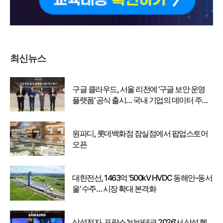
최신뉴스
구글 클라우드, 서울 리전에 ‘구글 보안 운영
플랫폼’ 공식 출시… 국내 기업의 데이터 주권
강화
원파디, 롯데백화점 잠실점에서 팝업스토어
오픈
대한전선, 1463억 ‘500kV HVDC 동해안-동서
울’ 수주… 시장 확대 본격화
삼성전자, 프랑스 '비바테크 2026'서 삼성 헬