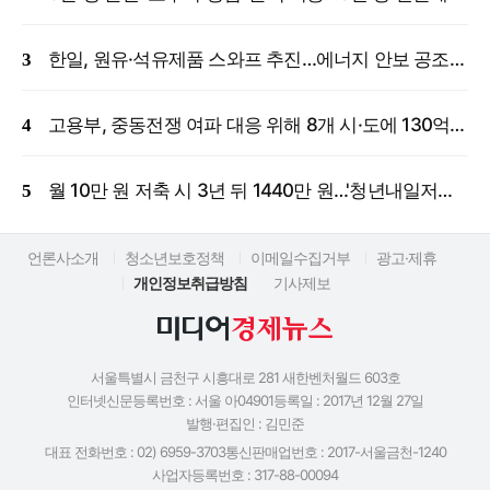
한일, 원유·석유제품 스와프 추진…에너지 안보 공조 강화
고용부, 중동전쟁 여파 대응 위해 8개 시·도에 130억 원 긴급 투입
월 10만 원 저축 시 3년 뒤 1440만 원…'청년내일저축계좌' 신규 모집
언론사소개
청소년보호정책
이메일수집거부
광고·제휴
개인정보취급방침
기사제보
서울특별시 금천구 시흥대로 281 새한벤처월드 603호
인터넷신문등록번호 : 서울 아04901
등록일 : 2017년 12월 27일
발행·편집인 : 김민준
대표 전화번호 : 02) 6959-3703
통신판매업번호 : 2017-서울금천-1240
사업자등록번호 : 317-88-00094