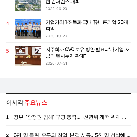
한 컨퍼런스 개최
2022-06-29
기업가치 1조 돌파 국내 ‘유니콘기업’ 20개
파악
2020-10-20
지주회사 CVC 보유 방안 발표…“대기업 자
금의 벤처투자 확대”
2020-07-31
이시각
주요뉴스
정부, '참정권 침해' 규명 총력... "선관위 개혁 위해 국정조사 등 모든 조치"
6만 명 몰린 '모두의 창업' 본격 시동…5천 명 선발해 밀착 지원