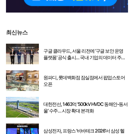
최신뉴스
구글 클라우드, 서울 리전에 ‘구글 보안 운영
플랫폼’ 공식 출시… 국내 기업의 데이터 주권
강화
원파디, 롯데백화점 잠실점에서 팝업스토어
오픈
대한전선, 1463억 ‘500kV HVDC 동해안-동서
울’ 수주… 시장 확대 본격화
삼성전자, 프랑스 '비바테크 2026'서 삼성 헬