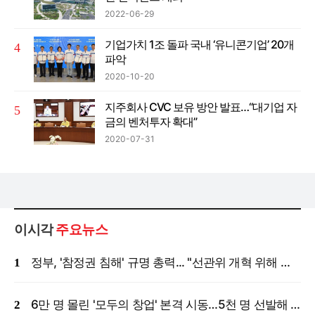
2022-06-29
기업가치 1조 돌파 국내 ‘유니콘기업’ 20개
파악
2020-10-20
지주회사 CVC 보유 방안 발표…“대기업 자
금의 벤처투자 확대”
2020-07-31
이시각
주요뉴스
정부, '참정권 침해' 규명 총력... "선관위 개혁 위해 국정조사 등 모든 조치"
6만 명 몰린 '모두의 창업' 본격 시동…5천 명 선발해 밀착 지원