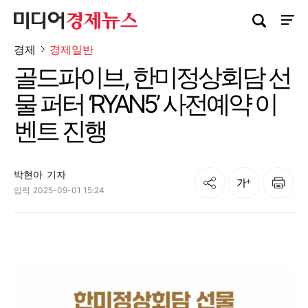
검색창 열기
사이트
경제
경제일반
골드파이브, 한미정상회담 선
물 퍼터 ‘RYAN5’ 사전예약 이
벤트 진행
박현아
기자
공유
인쇄
글자크기
입력
2025-09-01 15:24