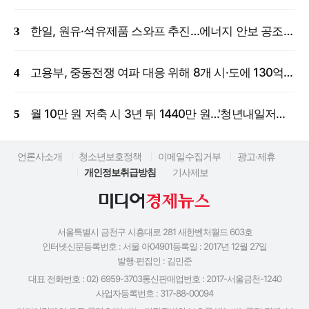
한일, 원유·석유제품 스와프 추진…에너지 안보 공조 강화
고용부, 중동전쟁 여파 대응 위해 8개 시·도에 130억 원 긴급 투입
월 10만 원 저축 시 3년 뒤 1440만 원…'청년내일저축계좌' 신규 모집
언론사소개
청소년보호정책
이메일수집거부
광고·제휴
개인정보취급방침
기사제보
서울특별시 금천구 시흥대로 281 새한벤처월드 603호
인터넷신문등록번호 : 서울 아04901
등록일 : 2017년 12월 27일
발행·편집인 : 김민준
대표 전화번호 : 02) 6959-3703
통신판매업번호 : 2017-서울금천-1240
사업자등록번호 : 317-88-00094