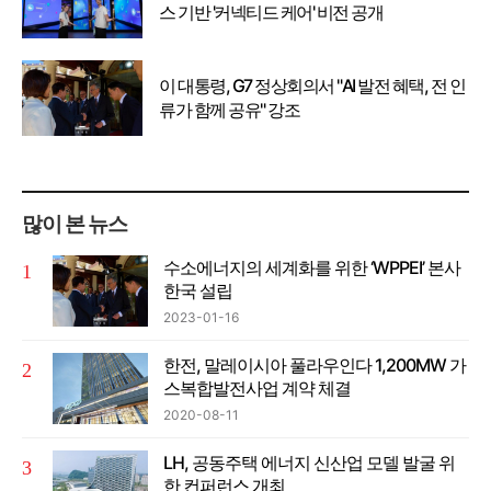
스 기반 '커넥티드 케어' 비전 공개
이 대통령, G7 정상회의서 "AI 발전 혜택, 전 인
류가 함께 공유" 강조
많이 본 뉴스
수소에너지의 세계화를 위한 ‘WPPEI’ 본사
한국 설립
2023-01-16
한전, 말레이시아 풀라우인다 1,200MW 가
스복합발전사업 계약 체결
2020-08-11
LH, 공동주택 에너지 신산업 모델 발굴 위
한 컨퍼런스 개최