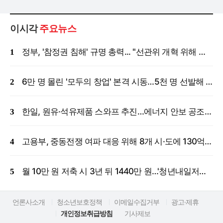
이시각
주요뉴스
정부, '참정권 침해' 규명 총력... "선관위 개혁 위해 국정조사 등 모든 조치"
6만 명 몰린 '모두의 창업' 본격 시동…5천 명 선발해 밀착 지원
한일, 원유·석유제품 스와프 추진…에너지 안보 공조 강화
고용부, 중동전쟁 여파 대응 위해 8개 시·도에 130억 원 긴급 투입
월 10만 원 저축 시 3년 뒤 1440만 원…'청년내일저축계좌' 신규 모집
언론사소개
청소년보호정책
이메일수집거부
광고·제휴
개인정보취급방침
기사제보