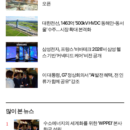
오픈
대한전선, 1463억 ‘500kV HVDC 동해안-동서
울’ 수주… 시장 확대 본격화
삼성전자, 프랑스 '비바테크 2026'서 삼성 헬
스 기반 '커넥티드 케어' 비전 공개
이 대통령, G7 정상회의서 "AI 발전 혜택, 전 인
류가 함께 공유" 강조
많이 본 뉴스
수소에너지의 세계화를 위한 ‘WPPEI’ 본사
한국 설립