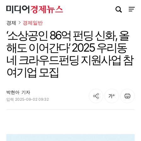
검색창 열기
사이트
경제
경제일반
‘소상공인 86억 펀딩 신화, 올
해도 이어간다’ 2025 우리동
네 크라우드펀딩 지원사업 참
여기업 모집
박현아
기자
공유
인쇄
글자크기
입력
2025-09-02 09:32