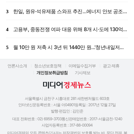
한일, 원유·석유제품 스와프 추진…에너지 안보 공조 강화
고용부, 중동전쟁 여파 대응 위해 8개 시·도에 130억 원 긴급 투입
월 10만 원 저축 시 3년 뒤 1440만 원…'청년내일저축계좌' 신규 모집
언론사소개
청소년보호정책
이메일수집거부
광고·제휴
개인정보취급방침
기사제보
서울특별시 금천구 시흥대로 281 새한벤처월드 603호
인터넷신문등록번호 : 서울 아04901
등록일 : 2017년 12월 27일
발행·편집인 : 김민준
대표 전화번호 : 02) 6959-3703
통신판매업번호 : 2017-서울금천-1240
사업자등록번호 : 317-88-00094
미디어경제의 모든 콘텐츠(기사)는 저작권법의 보호를 받는 바, 무단 전재. 복