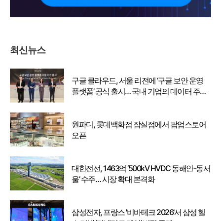
최신뉴스
구글 클라우드, 서울 리전에 ‘구글 보안 운영
플랫폼’ 공식 출시… 국내 기업의 데이터 주권
강화
원파디, 롯데백화점 잠실점에서 팝업스토어
오픈
대한전선, 1463억 ‘500kV HVDC 동해안-동서
울’ 수주… 시장 확대 본격화
삼성전자, 프랑스 '비바테크 2026'서 삼성 헬