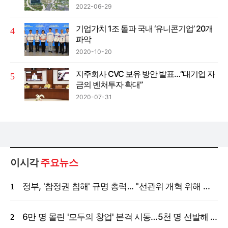
2022-06-29
기업가치 1조 돌파 국내 ‘유니콘기업’ 20개
파악
2020-10-20
지주회사 CVC 보유 방안 발표…“대기업 자
금의 벤처투자 확대”
2020-07-31
이시각
주요뉴스
정부, '참정권 침해' 규명 총력... "선관위 개혁 위해 국정조사 등 모든 조치"
6만 명 몰린 '모두의 창업' 본격 시동…5천 명 선발해 밀착 지원