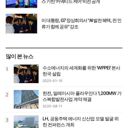
스 기반 '커넥티드 케어' 비전 공개
이 대통령, G7 정상회의서 "AI 발전 혜택, 전 인
류가 함께 공유" 강조
많이 본 뉴스
수소에너지의 세계화를 위한 ‘WPPEI’ 본사
한국 설립
2023-01-16
한전, 말레이시아 풀라우인다 1,200MW 가
스복합발전사업 계약 체결
2020-08-11
LH, 공동주택 에너지 신산업 모델 발굴 위
한 컨퍼런스 개최