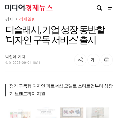
검색창 열기
사이트
경제
경제일반
디슬래시, 기업 성장 동반할
‘디자인 구독 서비스’ 출시
박현아
기자
공유
인쇄
글자크기
입력
2025-09-04 10:11
정기 구독형 디자인 파트너십 모델로 스타트업부터 성장
기 브랜드까지 지원