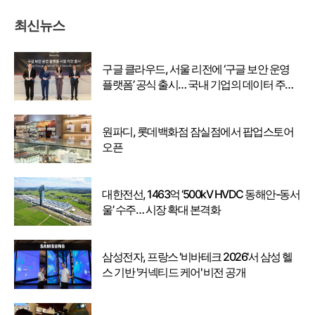
최신뉴스
구글 클라우드, 서울 리전에 ‘구글 보안 운영
플랫폼’ 공식 출시… 국내 기업의 데이터 주권
강화
원파디, 롯데백화점 잠실점에서 팝업스토어
오픈
대한전선, 1463억 ‘500kV HVDC 동해안-동서
울’ 수주… 시장 확대 본격화
삼성전자, 프랑스 '비바테크 2026'서 삼성 헬
스 기반 '커넥티드 케어' 비전 공개