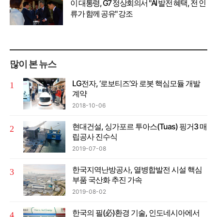
이 대통령, G7 정상회의서 "AI 발전 혜택, 전 인
류가 함께 공유" 강조
많이 본 뉴스
LG전자, ‘로보티즈’와 로봇 핵심모듈 개발
계약
2018-10-06
현대건설, 싱가포르 투아스(Tuas) 핑거3 매
립공사 진수식
2019-07-08
한국지역난방공사, 열병합발전 시설 핵심
부품 국산화 추진 가속
2019-08-02
한국의 필(必)환경 기술, 인도네시아에서