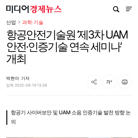
검색창 열기
사이트
산업
과학·기술
항공안전기술원 ‘제3차 UAM
안전·인증기술 연속 세미나’
개최
박현아
기자
공유
인쇄
글자크기
입력
2025-09-19 13:38
항공기 사이버보안 및 UAM 소음 인증기술 발전 방향 논
의