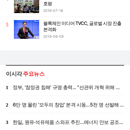
호평
2019-07-18
블록체인 미디어 TVCC, 글로벌 시장 진출
본격화
2019-06-09
이시각
주요뉴스
정부, '참정권 침해' 규명 총력... "선관위 개혁 위해 국정조사 등 모든 조치"
6만 명 몰린 '모두의 창업' 본격 시동…5천 명 선발해 밀착 지원
한일, 원유·석유제품 스와프 추진…에너지 안보 공조 강화