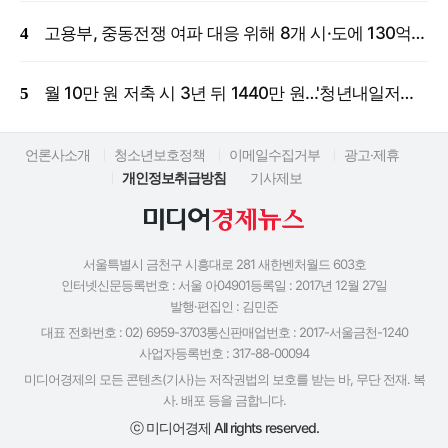
고용부, 중동전쟁 여파 대응 위해 8개 시·도에 130억 원 긴급 투입
월 10만 원 저축 시 3년 뒤 1440만 원…'청년내일저축계좌' 신규 모집
언론사소개
청소년보호정책
이메일수집거부
광고·제휴
개인정보취급방침
기사제보
서울특별시 금천구 시흥대로 281 새한벤처월드 603호
인터넷신문등록번호 : 서울 아04901
등록일 : 2017년 12월 27일
발행·편집인 : 김민준
대표 전화번호 : 02) 6959-3703
통신판매업번호 : 2017-서울금천-1240
사업자등록번호 : 317-88-00094
미디어경제의 모든 콘텐츠(기사)는 저작권법의 보호를 받는 바, 무단 전재. 복
사. 배포 등을 금합니다.
ⓒ 미디어경제 All rights reserved.