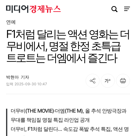
검색창 열기
사이트
연예
F1처럼 달리는 액션 영화는 더
무비에서, 명절 한정 초특급
트로트는 더엠에서 즐긴다
박현아
기자
공유
인쇄
글자크기
입력
2025-09-30 10:47
더무비(THE MOVIE)·더엠(THE M), 올 추석 안방극장과
무대를 책임질 명절 특집 라인업 공개
더무비, F1처럼 달린다… 속도감 폭발 추석 특집, 액션 명