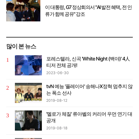
이 대통령, G7 정상회의서 "AI 발전 혜택, 전 인
류가 함께 공유" 강조
많이 본 뉴스
포레스텔라, 신곡 'White Night (백야)' 4人
티저 전체 공개!
2023-06-30
tvN 예능 '플레이어' 송해나X정혁 멈추지 않
는 폭소 선사
2019-08-12
'멜로가 체질' 류아벨의 커리어 우먼 연기 대
공개
2019-08-18