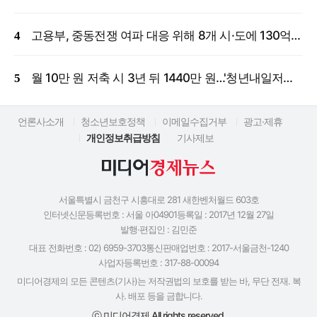
고용부, 중동전쟁 여파 대응 위해 8개 시·도에 130억 원 긴급 투입
월 10만 원 저축 시 3년 뒤 1440만 원…'청년내일저축계좌' 신규 모집
언론사소개
청소년보호정책
이메일수집거부
광고·제휴
개인정보취급방침
기사제보
서울특별시 금천구 시흥대로 281 새한벤처월드 603호
인터넷신문등록번호 : 서울 아04901
등록일 : 2017년 12월 27일
발행·편집인 : 김민준
대표 전화번호 : 02) 6959-3703
통신판매업번호 : 2017-서울금천-1240
사업자등록번호 : 317-88-00094
미디어경제의 모든 콘텐츠(기사)는 저작권법의 보호를 받는 바, 무단 전재. 복
사. 배포 등을 금합니다.
ⓒ 미디어경제 All rights reserved.