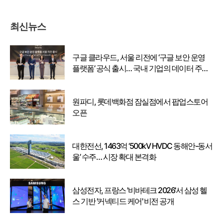
최신뉴스
구글 클라우드, 서울 리전에 ‘구글 보안 운영
플랫폼’ 공식 출시… 국내 기업의 데이터 주권
강화
원파디, 롯데백화점 잠실점에서 팝업스토어
오픈
대한전선, 1463억 ‘500kV HVDC 동해안-동서
울’ 수주… 시장 확대 본격화
삼성전자, 프랑스 '비바테크 2026'서 삼성 헬
스 기반 '커넥티드 케어' 비전 공개