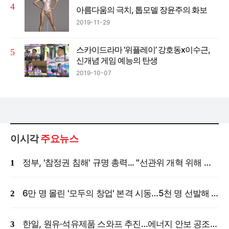
아름다움의 극치, 톱모델 장윤주의 화보
2019-11-29
스카이드라마 ‘위플레이’ 강호동x이수근,
신개념 게임 예능의 탄생
2019-10-07
이시각
주요뉴스
정부, '참정권 침해' 규명 총력... "선관위 개혁 위해 국정조사 등 모든 조치"
6만 명 몰린 '모두의 창업' 본격 시동…5천 명 선발해 밀착 지원
한일, 원유·석유제품 스와프 추진…에너지 안보 공조 강화