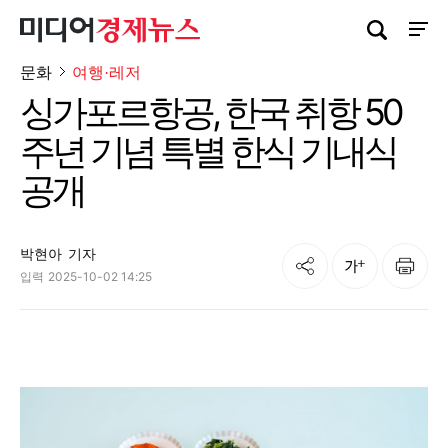
검색창 열기
사이트
문화
여행·레저
싱가포르항공, 한국 취항 50
주년 기념 특별 한식 기내식
공개
박현아
기자
공유
인쇄
글자크기
입력
2025-10-02 14:25