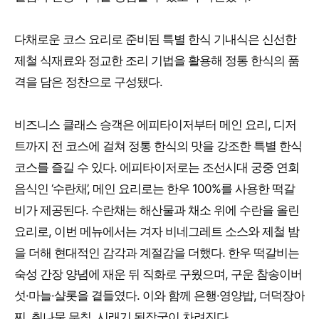
다채로운 코스 요리로 준비된 특별 한식 기내식은 신선한
제철 식재료와 정교한 조리 기법을 활용해 정통 한식의 품
격을 담은 정찬으로 구성됐다.
비즈니스 클래스 승객은 에피타이저부터 메인 요리, 디저
트까지 전 코스에 걸쳐 정통 한식의 맛을 강조한 특별 한식
코스를 즐길 수 있다. 에피타이저로는 조선시대 궁중 연회
음식인 ‘수란채’, 메인 요리로는 한우 100%를 사용한 떡갈
비가 제공된다. 수란채는 해산물과 채소 위에 수란을 올린
요리로, 이번 메뉴에서는 겨자 비네그레트 소스와 제철 밤
을 더해 현대적인 감각과 계절감을 더했다. 한우 떡갈비는
숙성 간장 양념에 재운 뒤 직화로 구웠으며, 구운 참송이버
섯·마늘·샬롯을 곁들였다. 이와 함께 은행·영양밥, 더덕장아
찌, 취나물 무침, 시래기 된장국이 차려진다.