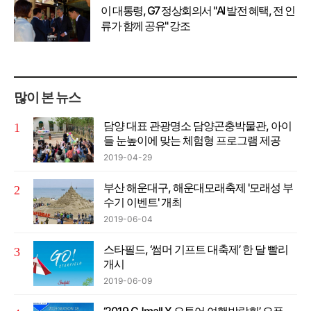
이 대통령, G7 정상회의서 "AI 발전 혜택, 전 인
류가 함께 공유" 강조
많이 본 뉴스
담양 대표 관광명소 담양곤충박물관, 아이
들 눈높이에 맞는 체험형 프로그램 제공
2019-04-29
부산 해운대구, 해운대모래축제 '모래성 부
수기 이벤트' 개최
2019-06-04
스타필드, ‘썸머 기프트 대축제’ 한 달 빨리
개시
2019-06-09
‘2019 CJmall X 오투어 여행박람회’ 오픈