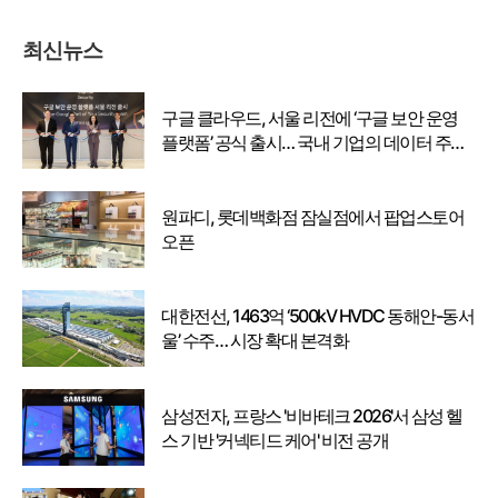
최신뉴스
구글 클라우드, 서울 리전에 ‘구글 보안 운영
플랫폼’ 공식 출시… 국내 기업의 데이터 주권
강화
원파디, 롯데백화점 잠실점에서 팝업스토어
오픈
대한전선, 1463억 ‘500kV HVDC 동해안-동서
울’ 수주… 시장 확대 본격화
삼성전자, 프랑스 '비바테크 2026'서 삼성 헬
스 기반 '커넥티드 케어' 비전 공개