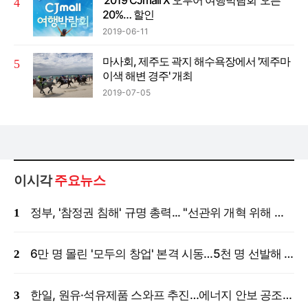
20%… 할인
2019-06-11
마사회, 제주도 곽지 해수욕장에서 '제주마
이색 해변 경주' 개최
2019-07-05
이시각
주요뉴스
정부, '참정권 침해' 규명 총력... "선관위 개혁 위해 국정조사 등 모든 조치"
6만 명 몰린 '모두의 창업' 본격 시동…5천 명 선발해 밀착 지원
한일, 원유·석유제품 스와프 추진…에너지 안보 공조 강화