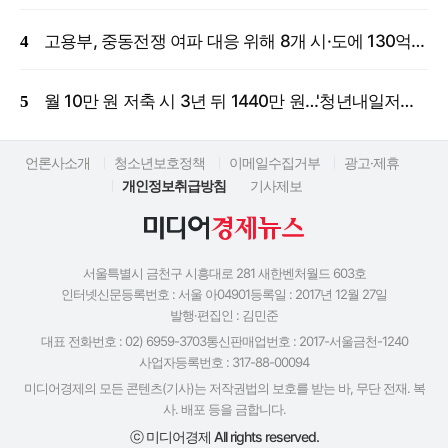
고용부, 중동전쟁 여파 대응 위해 8개 시·도에 130억 원 긴급 투입
월 10만 원 저축 시 3년 뒤 1440만 원…'청년내일저축계좌' 신규 모집
언론사소개
청소년보호정책
이메일수집거부
광고·제휴
개인정보취급방침
기사제보
서울특별시 금천구 시흥대로 281 새한벤처월드 603호
인터넷신문등록번호 : 서울 아04901
등록일 : 2017년 12월 27일
발행·편집인 : 김민준
대표 전화번호 : 02) 6959-3703
통신판매업번호 : 2017-서울금천-1240
사업자등록번호 : 317-88-00094
미디어경제의 모든 콘텐츠(기사)는 저작권법의 보호를 받는 바, 무단 전재. 복
사. 배포 등을 금합니다.
ⓒ 미디어경제 All rights reserved.