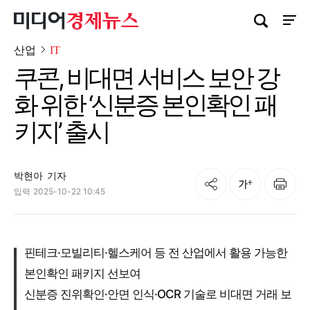
검색창 열기
사이트
산업
IT
쿠콘, 비대면 서비스 보안 강
화 위한 ‘신분증 본인확인 패
키지’ 출시
박현아
기자
공유
인쇄
글자크기
입력
2025-10-22 10:45
핀테크·모빌리티·헬스케어 등 전 산업에서 활용 가능한
본인확인 패키지 선보여
신분증 진위확인·안면 인식·OCR 기술로 비대면 거래 보