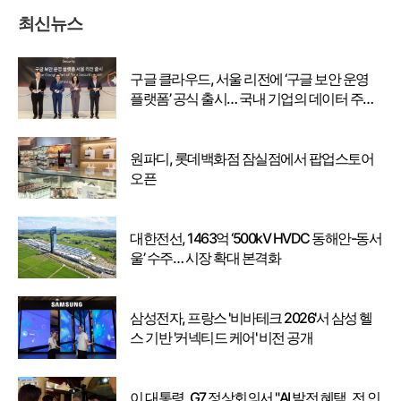
최신뉴스
구글 클라우드, 서울 리전에 ‘구글 보안 운영
플랫폼’ 공식 출시… 국내 기업의 데이터 주권
강화
원파디, 롯데백화점 잠실점에서 팝업스토어
오픈
대한전선, 1463억 ‘500kV HVDC 동해안-동서
울’ 수주… 시장 확대 본격화
삼성전자, 프랑스 '비바테크 2026'서 삼성 헬
스 기반 '커넥티드 케어' 비전 공개
이 대통령, G7 정상회의서 "AI 발전 혜택, 전 인