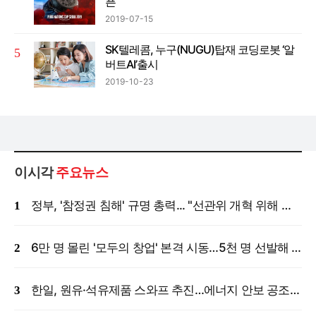
픈
2019-07-15
SK텔레콤, 누구(NUGU)탑재 코딩로봇 ‘알
버트AI’출시
2019-10-23
이시각
주요뉴스
정부, '참정권 침해' 규명 총력... "선관위 개혁 위해 국정조사 등 모든 조치"
6만 명 몰린 '모두의 창업' 본격 시동…5천 명 선발해 밀착 지원
한일, 원유·석유제품 스와프 추진…에너지 안보 공조 강화