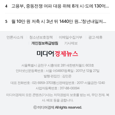
고용부, 중동전쟁 여파 대응 위해 8개 시·도에 130억 원 긴급 투입
월 10만 원 저축 시 3년 뒤 1440만 원…'청년내일저축계좌' 신규 모집
언론사소개
청소년보호정책
이메일수집거부
광고·제휴
개인정보취급방침
기사제보
서울특별시 금천구 시흥대로 281 새한벤처월드 603호
인터넷신문등록번호 : 서울 아04901
등록일 : 2017년 12월 27일
발행·편집인 : 김민준
대표 전화번호 : 02) 6959-3703
통신판매업번호 : 2017-서울금천-1240
사업자등록번호 : 317-88-00094
미디어경제의 모든 콘텐츠(기사)는 저작권법의 보호를 받는 바, 무단 전재. 복
사. 배포 등을 금합니다.
ⓒ 미디어경제 All rights reserved.