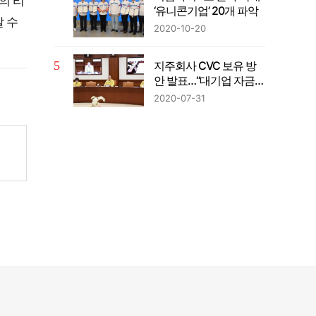
의 리
‘유니콘기업’ 20개 파악
갈 수
2020-10-20
지주회사 CVC 보유 방
안 발표…“대기업 자금의
벤처투자 확대”
2020-07-31