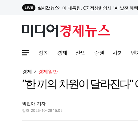
실시간 뉴스
이 대통령, G7 정상회의서 "AI 발전 혜
LIVE
원파디, 롯데백화점 잠실점에서 팝업스
정치
경제
산업
증권
사회
벤
대한전선, 1463억 ‘500kV HVDC 
사이트맵메뉴 열기
경제
경제일반
“한 끼의 차원이 달라진다” 이마
이 대통령, G7 정상회의서 "AI 발전 혜
박현아
기자
입력
2025-10-29 15:05