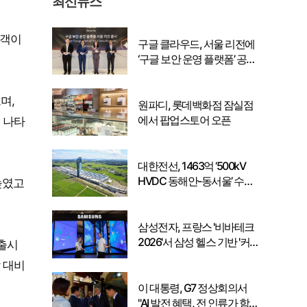
최신뉴스
고객이
구글 클라우드, 서울 리전에
‘구글 보안 운영 플랫폼’ 공식
출시… 국내 기업의 데이터
주권 강화
며,
원파디, 롯데백화점 잠실점
에서 팝업스토어 오픈
 나타
대한전선, 1463억 ‘500kV
HVDC 동해안-동서울’ 수
높였고
주… 시장 확대 본격화
삼성전자, 프랑스 '비바테크
2026'서 삼성 헬스 기반 '커
 출시
넥티드 케어' 비전 공개
 대비
이 대통령, G7 정상회의서
"AI 발전 혜택, 전 인류가 함