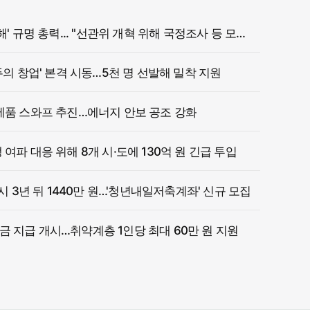
정부, '참정권 침해' 규명 총력... "선관위 개혁 위해 국정조사 등 모든 조치"
두의 창업' 본격 시동…5천 명 선발해 밀착 지원
제품 스와프 추진…에너지 안보 공조 강화
여파 대응 위해 8개 시·도에 130억 원 긴급 투입
 시 3년 뒤 1440만 원…'청년내일저축계좌' 신규 모집
 지급 개시…취약계층 1인당 최대 60만 원 지원