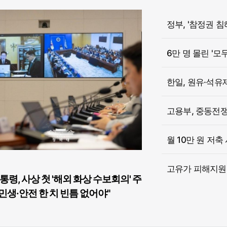
6만 명 몰린 '모
한일, 원유·석유
고용부, 중동전쟁 
월 10만 원 저축
고유가 피해지원금
통령, 사상 첫 '해외 화상 수보회의' 주
민생·안전 한 치 빈틈 없어야"