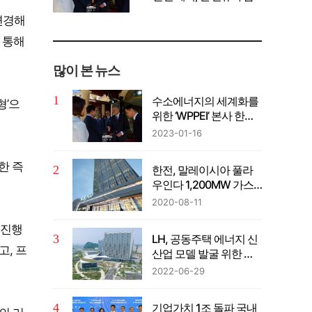
께 공유" 강조
변경해
 통해
많이 본 뉴스
수소에너지의 세계화를
형’으
위한 ‘WPPEI’ 본사 한국
설립
2023-01-16
한 즉
한전, 말레이시아 풀라
우인다 1,200MW 가스
복합발전사업 계약 체결
2020-08-11
 진행
LH, 공동주택 에너지 신
고, 프
산업 모델 발굴 위한 컨
퍼런스 개최
2022-06-29
기업가치 1조 돌파 국내