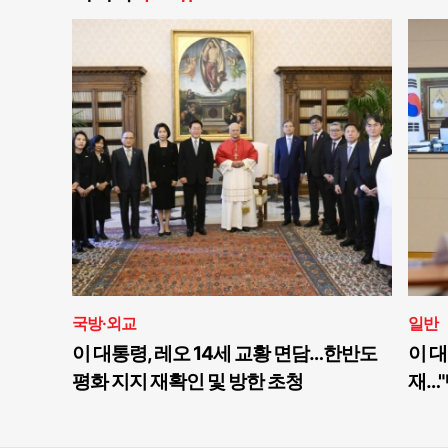
국방·외교
일반
이 대통령, 레오 14세 교황 면담…한반도
이 대
평화 지지 재확인 및 방한 초청
재…"