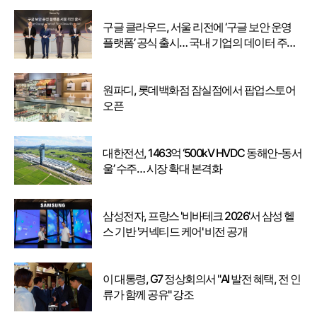
구글 클라우드, 서울 리전에 ‘구글 보안 운영
플랫폼’ 공식 출시… 국내 기업의 데이터 주권
강화
원파디, 롯데백화점 잠실점에서 팝업스토어
오픈
대한전선, 1463억 ‘500kV HVDC 동해안-동서
울’ 수주… 시장 확대 본격화
삼성전자, 프랑스 '비바테크 2026'서 삼성 헬
스 기반 '커넥티드 케어' 비전 공개
이 대통령, G7 정상회의서 "AI 발전 혜택, 전 인
류가 함께 공유" 강조