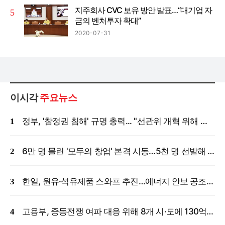
지주회사 CVC 보유 방안 발표…“대기업 자
금의 벤처투자 확대”
2020-07-31
이시각
주요뉴스
정부, '참정권 침해' 규명 총력... "선관위 개혁 위해 국정조사 등 모든 조치"
6만 명 몰린 '모두의 창업' 본격 시동…5천 명 선발해 밀착 지원
한일, 원유·석유제품 스와프 추진…에너지 안보 공조 강화
고용부, 중동전쟁 여파 대응 위해 8개 시·도에 130억 원 긴급 투입