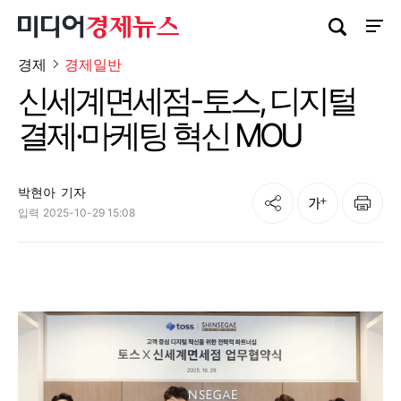
검색창 열기
사이트
경제
경제일반
신세계면세점-토스, 디지털
결제·마케팅 혁신 MOU
박현아
기자
공유
인쇄
글자크기
입력
2025-10-29 15:08