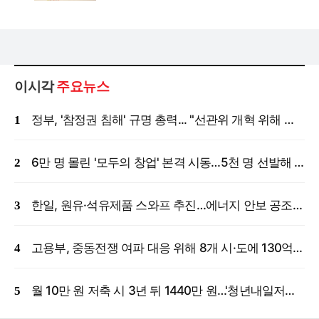
이시각
주요뉴스
정부, '참정권 침해' 규명 총력... "선관위 개혁 위해 국정조사 등 모든 조치"
6만 명 몰린 '모두의 창업' 본격 시동…5천 명 선발해 밀착 지원
한일, 원유·석유제품 스와프 추진…에너지 안보 공조 강화
고용부, 중동전쟁 여파 대응 위해 8개 시·도에 130억 원 긴급 투입
월 10만 원 저축 시 3년 뒤 1440만 원…'청년내일저축계좌' 신규 모집