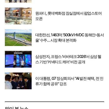
강화
원파디, 롯데백화점 잠실점에서 팝업스토어
오픈
대한전선, 1463억 ‘500kV HVDC 동해안-동서
울’ 수주… 시장 확대 본격화
삼성전자, 프랑스 '비바테크 2026'서 삼성 헬
스 기반 '커넥티드 케어' 비전 공개
이 대통령, G7 정상회의서 "AI 발전 혜택, 전 인
류가 함께 공유" 강조
많이 본 뉴스