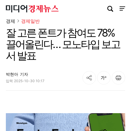
검색창 열기
사이트
경제
경제일반
잘 고른 폰트가 참여도 78%
끌어올린다… 모노타입 보고
서 발표
박현아
기자
공유
인쇄
글자크기
입력
2025-10-30 10:17