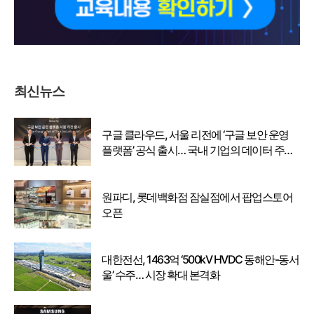
최신뉴스
구글 클라우드, 서울 리전에 ‘구글 보안 운영
플랫폼’ 공식 출시… 국내 기업의 데이터 주권
강화
원파디, 롯데백화점 잠실점에서 팝업스토어
오픈
대한전선, 1463억 ‘500kV HVDC 동해안-동서
울’ 수주… 시장 확대 본격화