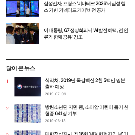
삼성전자, 프랑스 '비바테크 2026'서 삼성 헬
스 기반 '커넥티드 케어' 비전 공개
이 대통령, G7 정상회의서 "AI 발전 혜택, 전 인
류가 함께 공유" 강조
많이 본 뉴스
식약처, 2019년 독감백신 2천 5백만 명분
출하 예상
2019-07-09
방탄소년단 지민 팬, 소아암 어린이 돕기 헌
혈증 641장 기부
2019-06-13
대한적십자사, 제16회 ‘세계헌혈자의 날’ 기