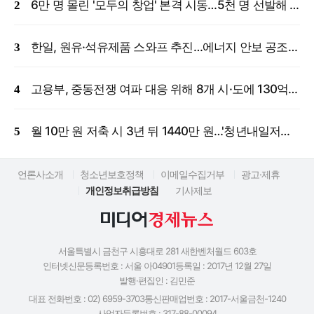
6만 명 몰린 '모두의 창업' 본격 시동…5천 명 선발해 밀착 지원
한일, 원유·석유제품 스와프 추진…에너지 안보 공조 강화
고용부, 중동전쟁 여파 대응 위해 8개 시·도에 130억 원 긴급 투입
월 10만 원 저축 시 3년 뒤 1440만 원…'청년내일저축계좌' 신규 모집
언론사소개
청소년보호정책
이메일수집거부
광고·제휴
개인정보취급방침
기사제보
서울특별시 금천구 시흥대로 281 새한벤처월드 603호
인터넷신문등록번호 : 서울 아04901
등록일 : 2017년 12월 27일
발행·편집인 : 김민준
대표 전화번호 : 02) 6959-3703
통신판매업번호 : 2017-서울금천-1240
사업자등록번호 : 317-88-00094