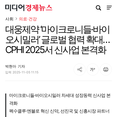
검색창 열기
사이트
사회
의료·건강
대웅제약 ‘마이크로니들·바이
오시밀러’ 글로벌 협력 확대…
CPHI 2025서 신사업 본격화
박현아
기자
공유
인쇄
글자크기
입력
2025-11-05 11:15
마이크로니들·바이오시밀러 차세대 성장동력 신사업 본
격화
펙수클루·엔블로 혁신 신약, 선진국 및 신흥시장 파트너