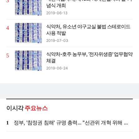
념식 개최
2019-06-13
식약처, 유소년 야구교실 불법 스테로이드
사용 적발
2019-07-03
식약처-호주 농무부, '전자위생증' 업무협약
체결
2019-06-24
이시각
주요뉴스
정부, '참정권 침해' 규명 총력... "선관위 개혁 위해 국정조사 등 모든 조치"