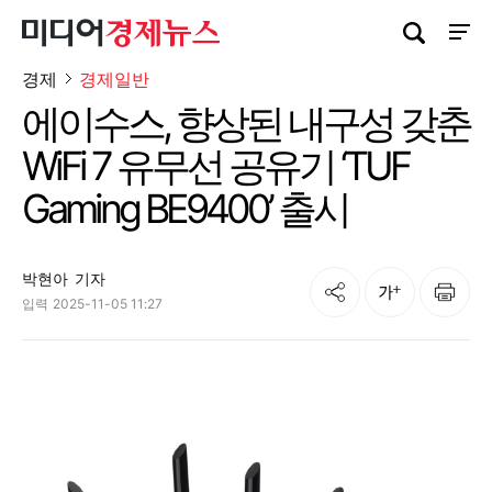
검색창 열기
사이트
경제
경제일반
에이수스, 향상된 내구성 갖춘
WiFi 7 유무선 공유기 ‘TUF
Gaming BE9400’ 출시
박현아
기자
공유
인쇄
글자크기
입력
2025-11-05 11:27