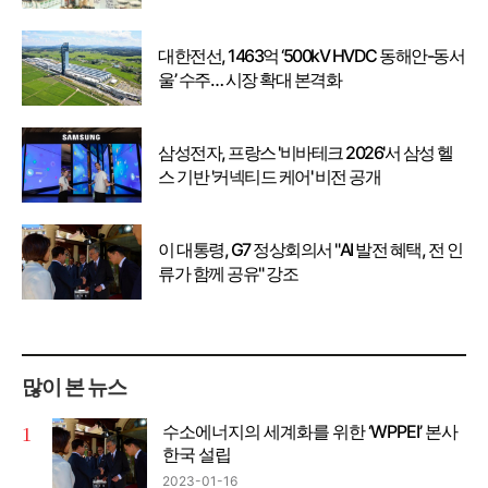
대한전선, 1463억 ‘500kV HVDC 동해안-동서
울’ 수주… 시장 확대 본격화
삼성전자, 프랑스 '비바테크 2026'서 삼성 헬
스 기반 '커넥티드 케어' 비전 공개
이 대통령, G7 정상회의서 "AI 발전 혜택, 전 인
류가 함께 공유" 강조
많이 본 뉴스
수소에너지의 세계화를 위한 ‘WPPEI’ 본사
한국 설립
2023-01-16