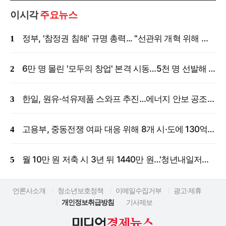
이시각
주요뉴스
정부, '참정권 침해' 규명 총력... "선관위 개혁 위해 국정조사 등 모든 조치"
6만 명 몰린 '모두의 창업' 본격 시동…5천 명 선발해 밀착 지원
한일, 원유·석유제품 스와프 추진…에너지 안보 공조 강화
고용부, 중동전쟁 여파 대응 위해 8개 시·도에 130억 원 긴급 투입
월 10만 원 저축 시 3년 뒤 1440만 원…'청년내일저축계좌' 신규 모집
언론사소개
청소년보호정책
이메일수집거부
광고·제휴
개인정보취급방침
기사제보