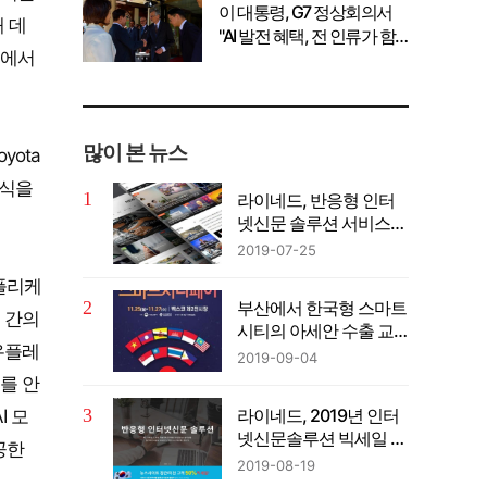
이 대통령, G7 정상회의서
 데
"AI 발전 혜택, 전 인류가 함
정에서
께 공유" 강조
많이 본 뉴스
yota
방식을
라이네드, 반응형 인터
넷신문 솔루션 서비스…
이벤트 진행중
2019-07-25
애플리케
부산에서 한국형 스마트
 간의
시티의 아세안 수출 교
우플레
두보 마련
2019-09-04
를 안
라이네드, 2019년 인터
I 모
넷신문솔루션 빅세일 이
공한
벤트 진행중
2019-08-19