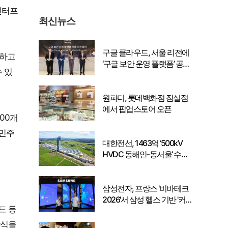
엔터프
최신뉴스
구글 클라우드, 서울 리전에
잡하고
‘구글 보안 운영 플랫폼’ 공식
 있
출시… 국내 기업의 데이터
주권 강화
원파디, 롯데백화점 잠실점
에서 팝업스토어 오픈
00개
 민주
대한전선, 1463억 ‘500kV
HVDC 동해안-동서울’ 수
주… 시장 확대 본격화
삼성전자, 프랑스 '비바테크
2026'서 삼성 헬스 기반 '커
드 등
넥티드 케어' 비전 공개
방식을