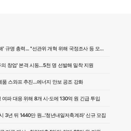
정부, '참정권 침해' 규명 총력... "선관위 개혁 위해 국정조사 등 모든 조치"
두의 창업' 본격 시동…5천 명 선발해 밀착 지원
제품 스와프 추진…에너지 안보 공조 강화
여파 대응 위해 8개 시·도에 130억 원 긴급 투입
 시 3년 뒤 1440만 원…'청년내일저축계좌' 신규 모집