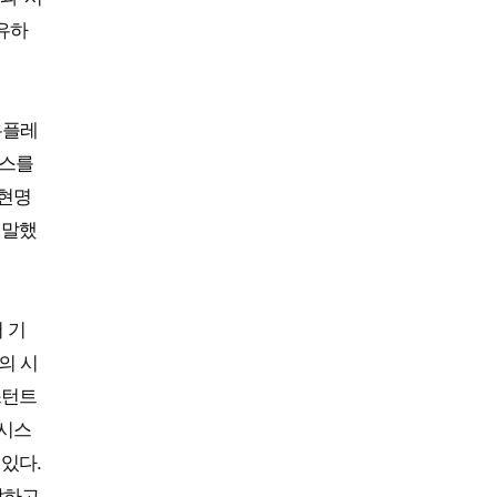
공유하
우플레
전스를
 현명
 말했
 기
의 시
스턴트
어시스
 있다.
감하고