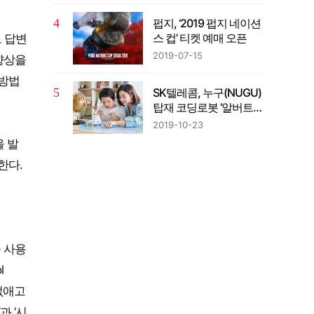
펍지, ‘2019 펍지 네이션
스 컵’ 티켓 예매 오픈
 답변
2019-07-15
 향상을
 방법
SK텔레콤, 누구(NUGU)
탑재 코딩로봇 ‘알버트
AI’출시
2019-10-23
 발
한다.
를 사용
l
 없애고
과 ‘시