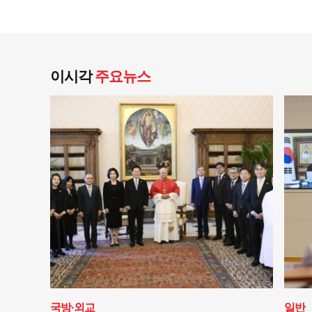
이시각
주요뉴스
국방·외교
일반