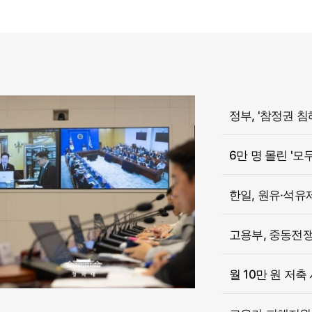
6만 명 몰린 '모
한일, 원유·석유
고용부, 중동전쟁 
월 10만 원 저축