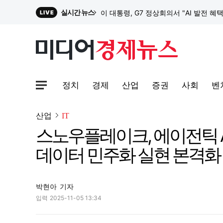
실시간 뉴스
이 대통령, G7 정상회의서 "AI 발전 혜
LIVE
원파디, 롯데백화점 잠실점에서 팝업스
정치
경제
산업
증권
사회
벤
대한전선, 1463억 ‘500kV HVDC 
사이트맵메뉴 열기
산업
IT
스노우플레이크, 에이전틱 A
이 대통령, G7 정상회의서 "AI 발전 혜
데이터 민주화 실현 본격화
박현아
기자
입력
2025-11-05 13:34