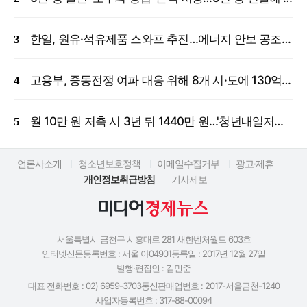
한일, 원유·석유제품 스와프 추진…에너지 안보 공조 강화
고용부, 중동전쟁 여파 대응 위해 8개 시·도에 130억 원 긴급 투입
월 10만 원 저축 시 3년 뒤 1440만 원…'청년내일저축계좌' 신규 모집
언론사소개
청소년보호정책
이메일수집거부
광고·제휴
개인정보취급방침
기사제보
서울특별시 금천구 시흥대로 281 새한벤처월드 603호
인터넷신문등록번호 : 서울 아04901
등록일 : 2017년 12월 27일
발행·편집인 : 김민준
대표 전화번호 : 02) 6959-3703
통신판매업번호 : 2017-서울금천-1240
사업자등록번호 : 317-88-00094