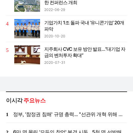
한 컨퍼런스 개최
2022-06-29
기업가치 1조 돌파 국내 ‘유니콘기업’ 20개
파악
2020-10-20
지주회사 CVC 보유 방안 발표…“대기업 자
금의 벤처투자 확대”
2020-07-31
이시각
주요뉴스
정부, '참정권 침해' 규명 총력... "선관위 개혁 위해 국정조사 등 모든 조치"
6만 명 몰린 '모두의 창업' 본격 시동…5천 명 선발해 밀착 지원