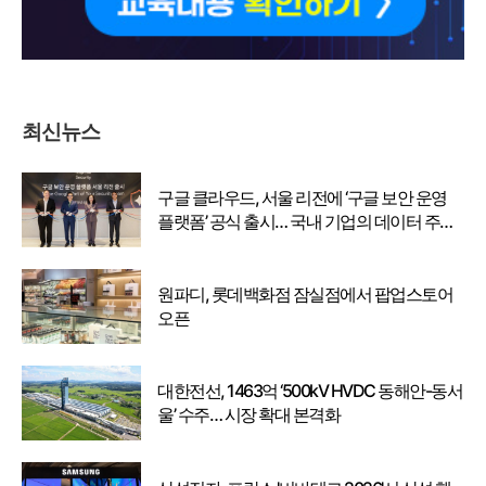
최신뉴스
구글 클라우드, 서울 리전에 ‘구글 보안 운영
플랫폼’ 공식 출시… 국내 기업의 데이터 주권
강화
원파디, 롯데백화점 잠실점에서 팝업스토어
오픈
대한전선, 1463억 ‘500kV HVDC 동해안-동서
울’ 수주… 시장 확대 본격화