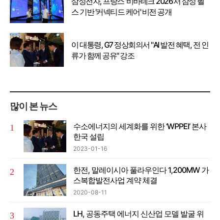
삼성전자, 프랑스 '비바테크 2026'서 삼성 헬
스 기반 '커넥티드 케어' 비전 공개
이 대통령, G7 정상회의서 "AI 발전 혜택, 전 인
류가 함께 공유" 강조
많이 본 뉴스
수소에너지의 세계화를 위한 ‘WPPEI’ 본사
한국 설립
2023-01-16
한전, 말레이시아 풀라우인다 1,200MW 가
스복합발전사업 계약 체결
2020-08-11
LH, 공동주택 에너지 신산업 모델 발굴 위