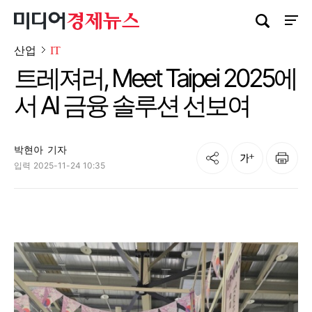
검색창 열기
사이트
산업
IT
트레져러, Meet Taipei 2025에
서 AI 금융 솔루션 선보여
박현아
기자
공유
인쇄
글자크기
입력
2025-11-24 10:35