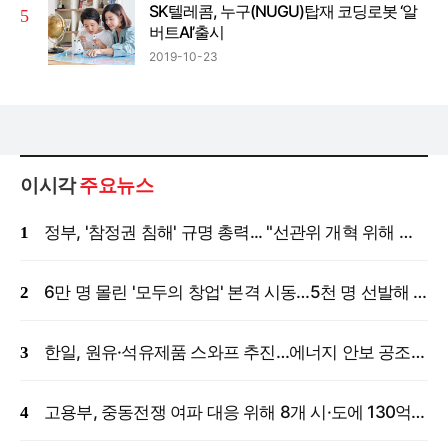
SK텔레콤, 누구(NUGU)탑재 코딩로봇 ‘알
버트AI’출시
2019-10-23
이시각
주요뉴스
정부, '참정권 침해' 규명 총력... "선관위 개혁 위해 국정조사 등 모든 조치"
6만 명 몰린 '모두의 창업' 본격 시동…5천 명 선발해 밀착 지원
한일, 원유·석유제품 스와프 추진…에너지 안보 공조 강화
고용부, 중동전쟁 여파 대응 위해 8개 시·도에 130억 원 긴급 투입