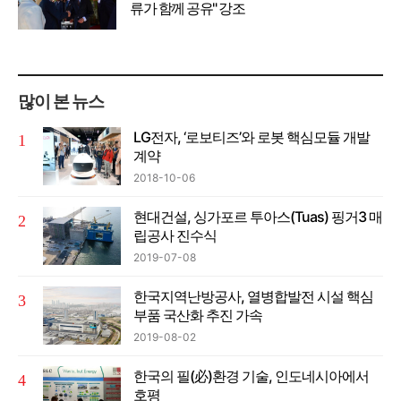
류가 함께 공유" 강조
많이 본 뉴스
LG전자, ‘로보티즈’와 로봇 핵심모듈 개발
계약
2018-10-06
현대건설, 싱가포르 투아스(Tuas) 핑거3 매
립공사 진수식
2019-07-08
한국지역난방공사, 열병합발전 시설 핵심
부품 국산화 추진 가속
2019-08-02
한국의 필(必)환경 기술, 인도네시아에서
호평