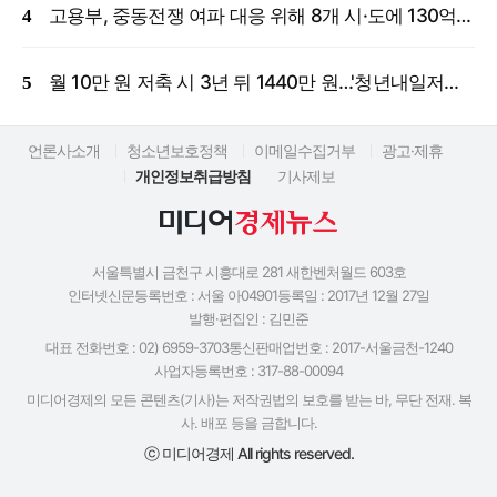
고용부, 중동전쟁 여파 대응 위해 8개 시·도에 130억 원 긴급 투입
월 10만 원 저축 시 3년 뒤 1440만 원…'청년내일저축계좌' 신규 모집
언론사소개
청소년보호정책
이메일수집거부
광고·제휴
개인정보취급방침
기사제보
서울특별시 금천구 시흥대로 281 새한벤처월드 603호
인터넷신문등록번호 : 서울 아04901
등록일 : 2017년 12월 27일
발행·편집인 : 김민준
대표 전화번호 : 02) 6959-3703
통신판매업번호 : 2017-서울금천-1240
사업자등록번호 : 317-88-00094
미디어경제의 모든 콘텐츠(기사)는 저작권법의 보호를 받는 바, 무단 전재. 복
사. 배포 등을 금합니다.
ⓒ 미디어경제 All rights reserved.