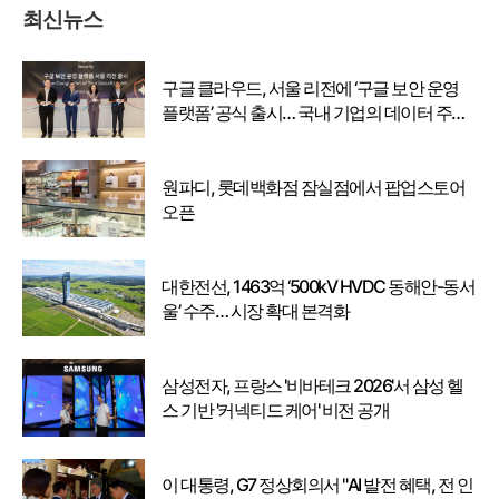
최신뉴스
구글 클라우드, 서울 리전에 ‘구글 보안 운영
플랫폼’ 공식 출시… 국내 기업의 데이터 주권
강화
원파디, 롯데백화점 잠실점에서 팝업스토어
오픈
대한전선, 1463억 ‘500kV HVDC 동해안-동서
울’ 수주… 시장 확대 본격화
삼성전자, 프랑스 '비바테크 2026'서 삼성 헬
스 기반 '커넥티드 케어' 비전 공개
이 대통령, G7 정상회의서 "AI 발전 혜택, 전 인