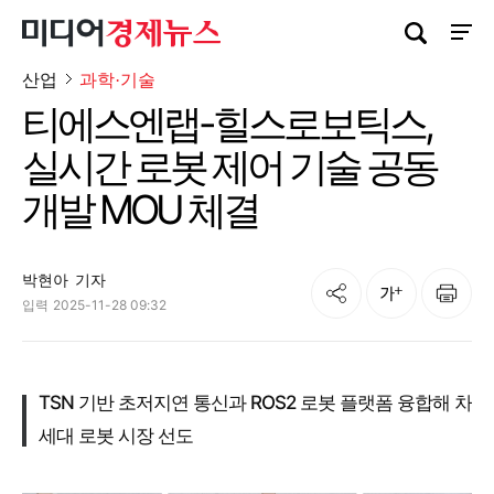
검색창 열기
사이트
산업
과학·기술
티에스엔랩-힐스로보틱스,
실시간 로봇 제어 기술 공동
개발 MOU 체결
박현아
기자
공유
인쇄
글자크기
입력
2025-11-28 09:32
TSN 기반 초저지연 통신과 ROS2 로봇 플랫폼 융합해 차
세대 로봇 시장 선도