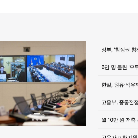
6만 명 몰린 '모
한일, 원유·석유
고용부, 중동전쟁 
월 10만 원 저축
고유가 피해지원금