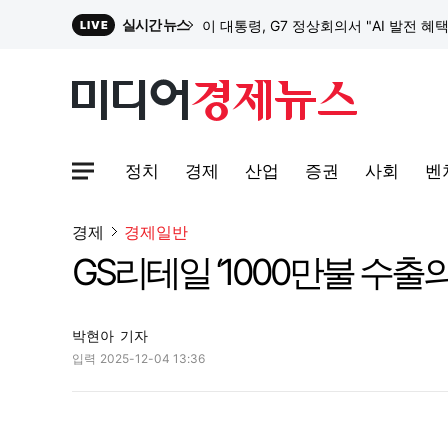
실시간 뉴스
이 대통령, G7 정상회의서 "AI 발전 혜
LIVE
원파디, 롯데백화점 잠실점에서 팝업스
정치
경제
산업
증권
사회
벤
대한전선, 1463억 ‘500kV HVDC 
사이트맵메뉴 열기
경제
경제일반
GS리테일 ‘1000만불 수출
이 대통령, G7 정상회의서 "AI 발전 혜
박현아
기자
입력
2025-12-04 13:36