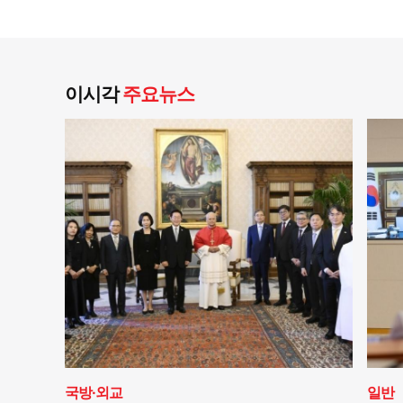
이시각
주요뉴스
국방·외교
일반