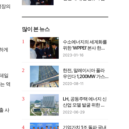
께 공유" 강조
성장의
많이 본 뉴스
수소에너지의 세계화를
위한 ‘WPPEI’ 본사 한국
발하게
설립
2023-01-16
한전, 말레이시아 풀라
리테일
우인다 1,200MW 가스
복합발전사업 계약 체결
2020-08-11
는 역
LH, 공동주택 에너지 신
산업 모델 발굴 위한 컨
출 사
퍼런스 개최
2022-06-29
기업가치 1조 돌파 국내