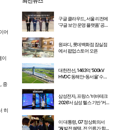
최신뉴스
구글 클라우드, 서울 리전에
‘구글 보안 운영 플랫폼’ 공식
출시… 국내 기업의 데이터
 이어
주권 강화
원파디, 롯데백화점 잠실점
에서 팝업스토어 오픈
셈이
대한전선, 1463억 ‘500kV
HVDC 동해안-동서울’ 수
주… 시장 확대 본격화
, 중
삼성전자, 프랑스 '비바테크
2026'서 삼성 헬스 기반 '커
넥티드 케어' 비전 공개
서 히
이 대통령, G7 정상회의서
"AI 발전 혜택, 전 인류가 함