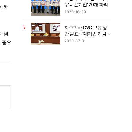
‘유니콘기업’ 20개 파악
 가한
2020-10-20
지주회사 CVC 보유 방
안 발표…“대기업 자금의
 기염
벤처투자 확대”
2020-07-31
 중요