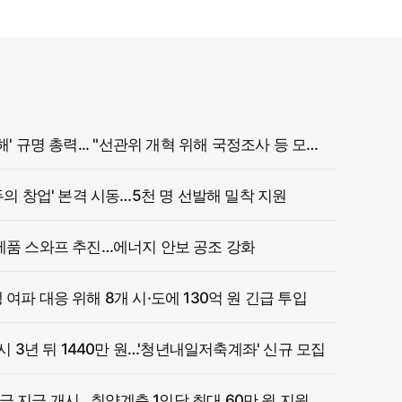
정부, '참정권 침해' 규명 총력... "선관위 개혁 위해 국정조사 등 모든 조치"
두의 창업' 본격 시동…5천 명 선발해 밀착 지원
제품 스와프 추진…에너지 안보 공조 강화
여파 대응 위해 8개 시·도에 130억 원 긴급 투입
 시 3년 뒤 1440만 원…'청년내일저축계좌' 신규 모집
 지급 개시…취약계층 1인당 최대 60만 원 지원