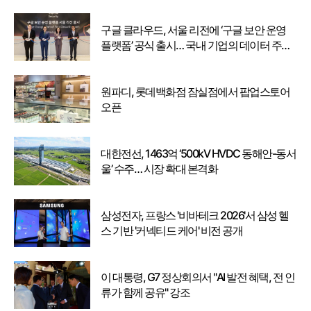
구글 클라우드, 서울 리전에 ‘구글 보안 운영
플랫폼’ 공식 출시… 국내 기업의 데이터 주권
강화
원파디, 롯데백화점 잠실점에서 팝업스토어
오픈
대한전선, 1463억 ‘500kV HVDC 동해안-동서
울’ 수주… 시장 확대 본격화
삼성전자, 프랑스 '비바테크 2026'서 삼성 헬
스 기반 '커넥티드 케어' 비전 공개
이 대통령, G7 정상회의서 "AI 발전 혜택, 전 인
류가 함께 공유" 강조