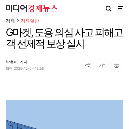
검색창 열기
사이트
경제
경제일반
G마켓, 도용 의심 사고 피해고
객 선제적 보상 실시
박현아
기자
공유
인쇄
글자크기
입력
2025-12-04 13:58