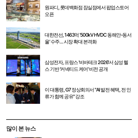
원파디, 롯데백화점 잠실점에서 팝업스토어
오픈
대한전선, 1463억 ‘500kV HVDC 동해안-동서
울’ 수주… 시장 확대 본격화
삼성전자, 프랑스 '비바테크 2026'서 삼성 헬
스 기반 '커넥티드 케어' 비전 공개
이 대통령, G7 정상회의서 "AI 발전 혜택, 전 인
류가 함께 공유" 강조
많이 본 뉴스