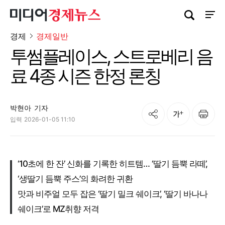
검색창 열기
사이트
경제
경제일반
투썸플레이스, 스트로베리 음
료 4종 시즌 한정 론칭
박현아
기자
공유
인쇄
글자크기
입력
2026-01-05 11:10
‘10초에 한 잔’ 신화를 기록한 히트템… ‘딸기 듬뿍 라떼’,
‘생딸기 듬뿍 주스’의 화려한 귀환
맛과 비주얼 모두 잡은 ‘딸기 밀크 쉐이크’, ‘딸기 바나나
쉐이크’로 MZ취향 저격