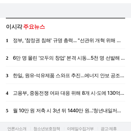
이시각
주요뉴스
정부, '참정권 침해' 규명 총력... "선관위 개혁 위해 국정조사 등 모든 조치"
6만 명 몰린 '모두의 창업' 본격 시동…5천 명 선발해 밀착 지원
한일, 원유·석유제품 스와프 추진…에너지 안보 공조 강화
고용부, 중동전쟁 여파 대응 위해 8개 시·도에 130억 원 긴급 투입
월 10만 원 저축 시 3년 뒤 1440만 원…'청년내일저축계좌' 신규 모집
언론사소개
청소년보호정책
이메일수집거부
광고·제휴