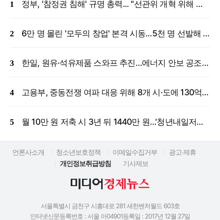
정부, '참정권 침해' 규명 총력... "선관위 개혁 위해 국정조사 등 모든 조치"
6만 명 몰린 '모두의 창업' 본격 시동…5천 명 선발해 밀착 지원
한일, 원유·석유제품 스와프 추진…에너지 안보 공조 강화
고용부, 중동전쟁 여파 대응 위해 8개 시·도에 130억 원 긴급 투입
월 10만 원 저축 시 3년 뒤 1440만 원…'청년내일저축계좌' 신규 모집
언론사소개
청소년보호정책
이메일수집거부
광고·제휴
개인정보취급방침
기사제보
서울특별시 금천구 시흥대로 281 새한벤처월드 603호
인터넷신문등록번호 : 서울 아04901
등록일 : 2017년 12월 27일