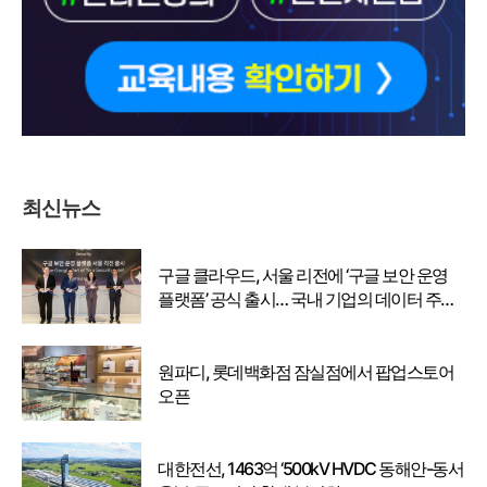
최신뉴스
구글 클라우드, 서울 리전에 ‘구글 보안 운영
플랫폼’ 공식 출시… 국내 기업의 데이터 주권
강화
원파디, 롯데백화점 잠실점에서 팝업스토어
오픈
대한전선, 1463억 ‘500kV HVDC 동해안-동서