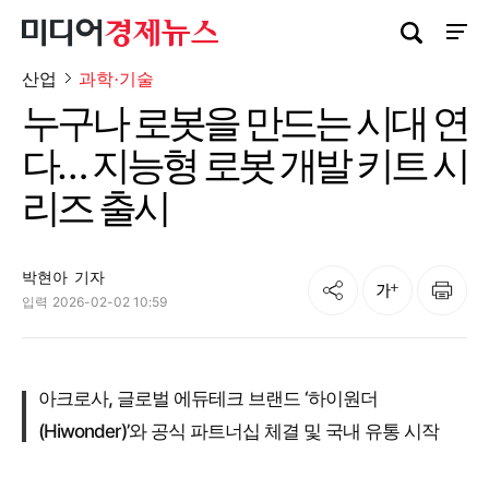
검색창 열기
사이트
산업
과학·기술
누구나 로봇을 만드는 시대 연
다… 지능형 로봇 개발 키트 시
리즈 출시
박현아
기자
공유
인쇄
글자크기
입력
2026-02-02 10:59
아크로사, 글로벌 에듀테크 브랜드 ‘하이원더
(Hiwonder)’와 공식 파트너십 체결 및 국내 유통 시작