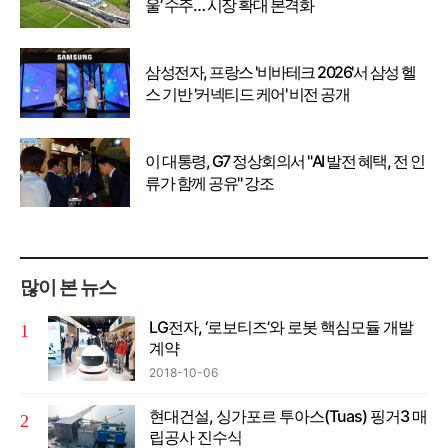
울’ 수주… 시장 확대 본격화
삼성전자, 프랑스 '비바테크 2026'서 삼성 헬
스 기반 '커넥티드 케어' 비전 공개
이 대통령, G7 정상회의서 "AI 발전 혜택, 전 인
류가 함께 공유" 강조
많이 본 뉴스
LG전자, ‘로보티즈’와 로봇 핵심모듈 개발
계약
2018-10-06
현대건설, 싱가포르 투아스(Tuas) 핑거3 매
립공사 진수식