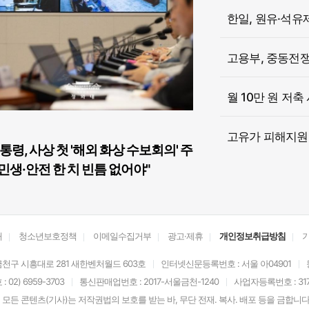
한일, 원유·석유
고용부, 중동전쟁 
월 10만 원 저축
고유가 피해지원금
통령, 사상 첫 '해외 화상 수보회의' 주
민생·안전 한 치 빈틈 없어야"
개
청소년보호정책
이메일수집거부
광고·제휴
개인정보취급방침
천구 시흥대로 281 새한벤처월드 603호
인터넷신문등록번호 : 서울 아04901
02) 6959-3703
통신판매업번호 : 2017-서울금천-1240
사업자등록번호 : 317-
모든 콘텐츠(기사)는 저작권법의 보호를 받는 바, 무단 전재. 복사. 배포 등을 금합니다