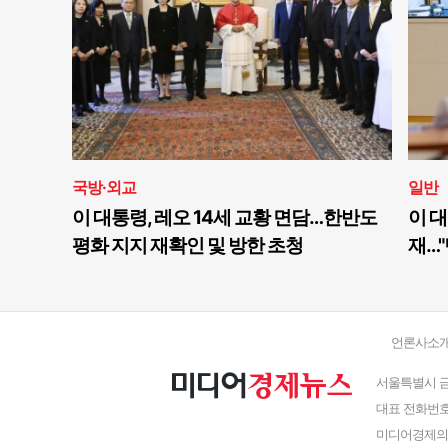
국방·외교
일반
이 대통령, 레오 14세 교황 면담…한반도
이 대
평화 지지 재확인 및 방한 초청
재…"
언론사소
서울특별시 금
대표 전화번호 : 
미디어경제의 