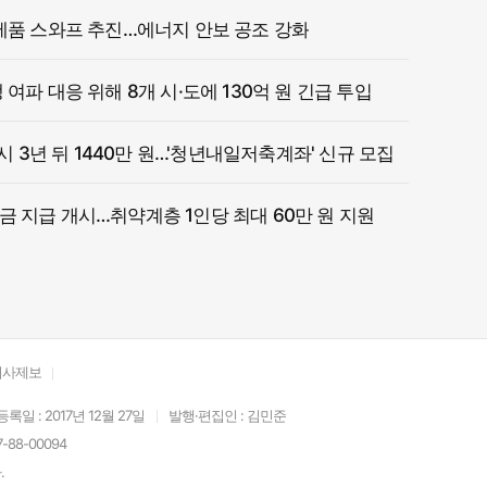
제품 스와프 추진…에너지 안보 공조 강화
여파 대응 위해 8개 시·도에 130억 원 긴급 투입
 시 3년 뒤 1440만 원…'청년내일저축계좌' 신규 모집
 지급 개시…취약계층 1인당 최대 60만 원 지원
기사제보
등록일 : 2017년 12월 27일
발행·편집인 : 김민준
88-00094
.