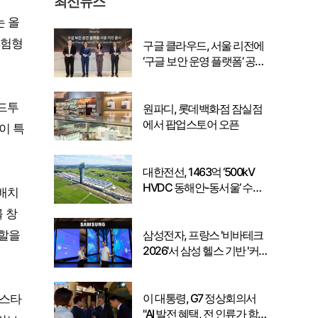
최신뉴스
는 올
체험형
구글 클라우드, 서울 리전에
‘구글 보안 운영 플랫폼’ 공식
출시… 국내 기업의 데이터
주권 강화
월드투
원파디, 롯데백화점 잠실점
에서 팝업스토어 오픈
이 특
대한전선, 1463억 ‘500kV
HVDC 동해안-동서울’ 수
 배치
주… 시장 확대 본격화
 창
삼성전자, 프랑스 '비바테크
역할을
2026'서 삼성 헬스 기반 '커
넥티드 케어' 비전 공개
이 대통령, G7 정상회의서
페스타
"AI 발전 혜택, 전 인류가 함