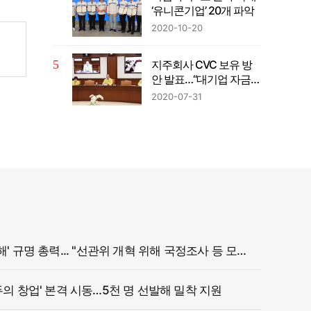
‘유니콘기업’ 20개 파악
2020-10-20
지주회사 CVC 보유 방
안 발표…“대기업 자금의
벤처투자 확대”
2020-07-31
정부, '참정권 침해' 규명 총력... "선관위 개혁 위해 국정조사 등 모든 조치"
두의 창업' 본격 시동…5천 명 선발해 밀착 지원