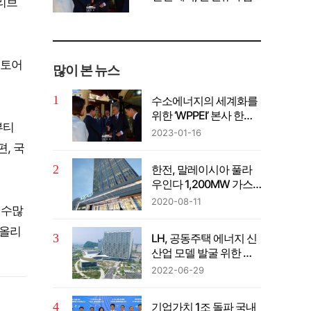
올리브
께 공유" 강조
스토어
많이 본 뉴스
수소에너지의 세계화를
위한 ‘WPPEI’ 본사 한국
뷰티
설립
2023-01-16
편, 국
한전, 말레이시아 풀라
우인다 1,200MW 가스
복합발전사업 계약 체결
2020-08-11
 수많
 올리
LH, 공동주택 에너지 신
산업 모델 발굴 위한 컨
퍼런스 개최
2022-06-29
기업가치 1조 돌파 국내