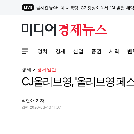
실시간 뉴스
이 대통령, G7 정상회의서 "AI 발전 혜
LIVE
원파디, 롯데백화점 잠실점에서 팝업스
정치
경제
산업
증권
사회
벤
대한전선, 1463억 ‘500kV HVDC 
사이트맵메뉴 열기
경제
경제일반
CJ올리브영, '올리브영 페
이 대통령, G7 정상회의서 "AI 발전 혜
박현아
기자
입력
2026-03-10 11:07