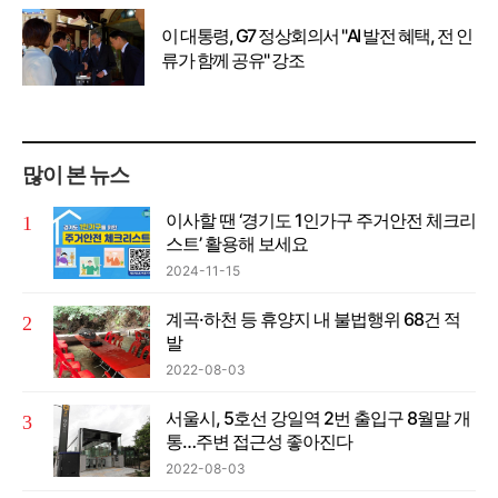
이 대통령, G7 정상회의서 "AI 발전 혜택, 전 인
류가 함께 공유" 강조
많이 본 뉴스
이사할 땐 ‘경기도 1인가구 주거안전 체크리
스트’ 활용해 보세요
2024-11-15
계곡·하천 등 휴양지 내 불법행위 68건 적
발
2022-08-03
서울시, 5호선 강일역 2번 출입구 8월말 개
통…주변 접근성 좋아진다
2022-08-03