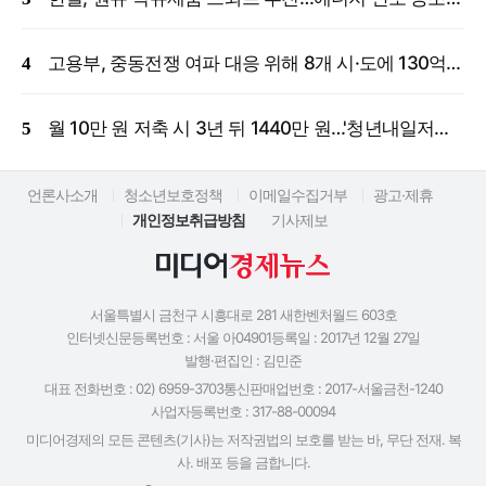
고용부, 중동전쟁 여파 대응 위해 8개 시·도에 130억 원 긴급 투입
월 10만 원 저축 시 3년 뒤 1440만 원…'청년내일저축계좌' 신규 모집
언론사소개
청소년보호정책
이메일수집거부
광고·제휴
개인정보취급방침
기사제보
서울특별시 금천구 시흥대로 281 새한벤처월드 603호
인터넷신문등록번호 : 서울 아04901
등록일 : 2017년 12월 27일
발행·편집인 : 김민준
대표 전화번호 : 02) 6959-3703
통신판매업번호 : 2017-서울금천-1240
사업자등록번호 : 317-88-00094
미디어경제의 모든 콘텐츠(기사)는 저작권법의 보호를 받는 바, 무단 전재. 복
사. 배포 등을 금합니다.