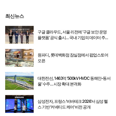
최신뉴스
구글 클라우드, 서울 리전에 ‘구글 보안 운영
플랫폼’ 공식 출시… 국내 기업의 데이터 주권
강화
원파디, 롯데백화점 잠실점에서 팝업스토어
오픈
대한전선, 1463억 ‘500kV HVDC 동해안-동서
울’ 수주… 시장 확대 본격화
삼성전자, 프랑스 '비바테크 2026'서 삼성 헬
스 기반 '커넥티드 케어' 비전 공개