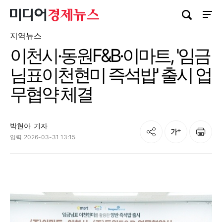
검색창 열기
사이트
지역뉴스
이천시·동원F&B·이마트, '임금
님표이천현미 즉석밥' 출시 업
무협약 체결
박현아
기자
공유
인쇄
글자크기
입력
2026-03-31 13:15