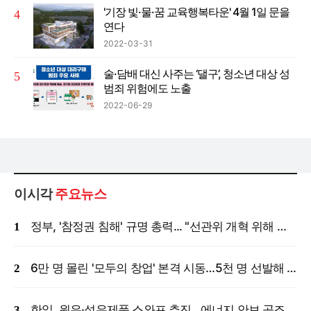
'기장 빛·물·꿈 교육행복타운' 4월 1일 문을
연다
2022-03-31
술·담배 대신 사주는 ‘댈구’, 청소년 대상 성
범죄 위험에도 노출
2022-06-29
이시각
주요뉴스
정부, '참정권 침해' 규명 총력... "선관위 개혁 위해 국정조사 등 모든 조치"
6만 명 몰린 '모두의 창업' 본격 시동…5천 명 선발해 밀착 지원
한일, 원유·석유제품 스와프 추진…에너지 안보 공조 강화