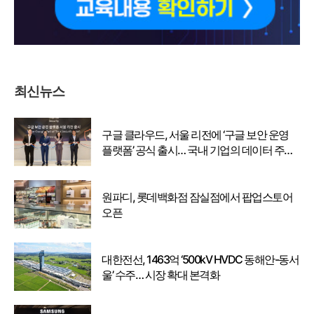
최신뉴스
구글 클라우드, 서울 리전에 ‘구글 보안 운영
플랫폼’ 공식 출시… 국내 기업의 데이터 주권
강화
원파디, 롯데백화점 잠실점에서 팝업스토어
오픈
대한전선, 1463억 ‘500kV HVDC 동해안-동서
울’ 수주… 시장 확대 본격화