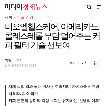
검색창 열기
사이트
사회
의료·건강
비오엘헬스케어, 아메리카노
콜레스테롤 부담 덜어주는 커
피 필터 기술 선보여
박현아
기자
공유
인쇄
글자크기
입력
2026-05-20 10:52
자체 실험 결과 필터 미사용 추출 대비 카페스톨 잔류량
약 96% 감소 확인
커피 본연의 풍미와 각성 효과는 유지하는 ‘선별적 여과’