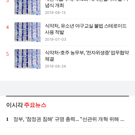
념식 개최
2019-06-13
식약처, 유소년 야구교실 불법 스테로이드
사용 적발
2019-07-03
식약처-호주 농무부, '전자위생증' 업무협약
체결
2019-06-24
이시각
주요뉴스
정부, '참정권 침해' 규명 총력... "선관위 개혁 위해 국정조사 등 모든 조치"