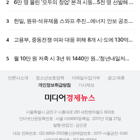
6만 명 몰린 '모두의 창업' 본격 시동…5천 명 선발해 밀착 지원
한일, 원유·석유제품 스와프 추진…에너지 안보 공조 강화
고용부, 중동전쟁 여파 대응 위해 8개 시·도에 130억 원 긴급 투입
월 10만 원 저축 시 3년 뒤 1440만 원…'청년내일저축계좌' 신규 모집
언론사소개
청소년보호정책
이메일수집거부
광고·제휴
개인정보취급방침
기사제보
서울특별시 금천구 시흥대로 281 새한벤처월드 603호
인터넷신문등록번호 : 서울 아04901
등록일 : 2017년 12월 27일
발행·편집인 : 김민준
대표 전화번호 : 02) 6959-3703
통신판매업번호 : 2017-서울금천-1240
사업자등록번호 : 317-88-00094