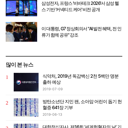
삼성전자, 프랑스 '비바테크 2026'서 삼성 헬
스 기반 '커넥티드 케어' 비전 공개
이 대통령, G7 정상회의서 "AI 발전 혜택, 전 인
류가 함께 공유" 강조
많이 본 뉴스
식약처, 2019년 독감백신 2천 5백만 명분
출하 예상
2019-07-09
방탄소년단 지민 팬, 소아암 어린이 돕기 헌
혈증 641장 기부
2019-06-13
대한적십자사, 제16회 ‘세계헌혈자의 날’ 기