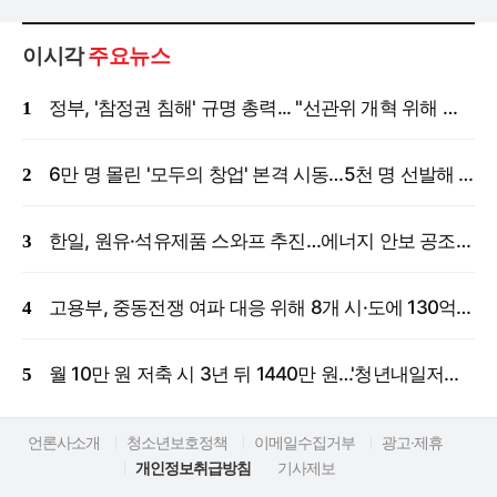
이시각
주요뉴스
정부, '참정권 침해' 규명 총력... "선관위 개혁 위해 국정조사 등 모든 조치"
6만 명 몰린 '모두의 창업' 본격 시동…5천 명 선발해 밀착 지원
한일, 원유·석유제품 스와프 추진…에너지 안보 공조 강화
고용부, 중동전쟁 여파 대응 위해 8개 시·도에 130억 원 긴급 투입
월 10만 원 저축 시 3년 뒤 1440만 원…'청년내일저축계좌' 신규 모집
언론사소개
청소년보호정책
이메일수집거부
광고·제휴
개인정보취급방침
기사제보