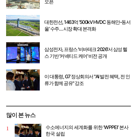
오픈
대한전선, 1463억 ‘500kV HVDC 동해안-동서
울’ 수주… 시장 확대 본격화
삼성전자, 프랑스 '비바테크 2026'서 삼성 헬
스 기반 '커넥티드 케어' 비전 공개
이 대통령, G7 정상회의서 "AI 발전 혜택, 전 인
류가 함께 공유" 강조
많이 본 뉴스
수소에너지의 세계화를 위한 ‘WPPEI’ 본사
한국 설립