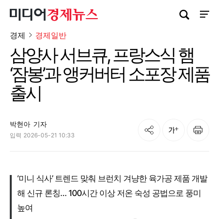
검색창 열기
사이트
경제
경제일반
삼양사 서브큐, 프랑스식 햄
‘잠봉’과 앵커버터 소포장 제품
출시
박현아
기자
공유
인쇄
글자크기
입력
2026-05-21 10:33
‘미니 식사’ 트렌드 맞춰 브런치 겨냥한 육가공 제품 개발
해 신규 론칭… 100시간 이상 저온 숙성 공법으로 풍미
높여