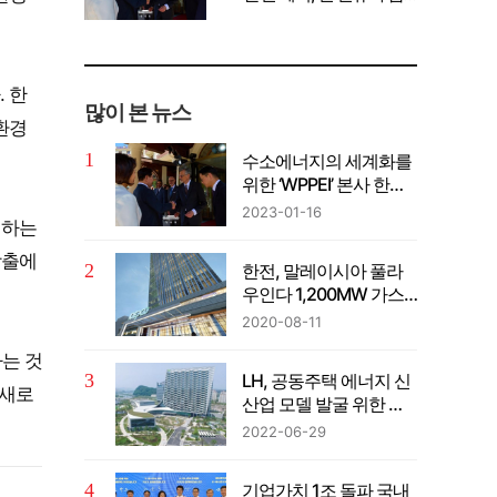
께 공유" 강조
 한
많이 본 뉴스
환경
수소에너지의 세계화를
위한 ‘WPPEI’ 본사 한국
설립
2023-01-16
대하는
창출에
한전, 말레이시아 풀라
우인다 1,200MW 가스
복합발전사업 계약 체결
2020-08-11
하는 것
LH, 공동주택 에너지 신
 새로
산업 모델 발굴 위한 컨
퍼런스 개최
2022-06-29
기업가치 1조 돌파 국내