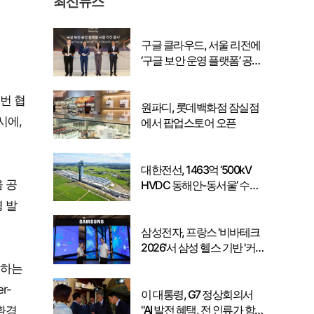
최신뉴스
구글 클라우드, 서울 리전에
‘구글 보안 운영 플랫폼’ 공식
출시… 국내 기업의 데이터
주권 강화
번 협
원파디, 롯데백화점 잠실점
시에,
에서 팝업스토어 오픈
대한전선, 1463억 ‘500kV
 공
HVDC 동해안-동서울’ 수
주… 시장 확대 본격화
 발
삼성전자, 프랑스 '비바테크
2026'서 삼성 헬스 기반 '커
넥티드 케어' 비전 공개
용하는
r-
이 대통령, G7 정상회의서
"AI 발전 혜택, 전 인류가 함
친환경