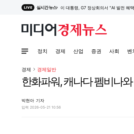
실시간 뉴스
이 대통령, G7 정상회의서 "AI 발전 혜
LIVE
원파디, 롯데백화점 잠실점에서 팝업스
정치
경제
산업
증권
사회
벤
대한전선, 1463억 ‘500kV HVDC 
사이트맵메뉴 열기
경제
경제일반
한화파워, 캐나다 펨비나와
이 대통령, G7 정상회의서 "AI 발전 혜
박현아
기자
입력
2026-05-21 10:56