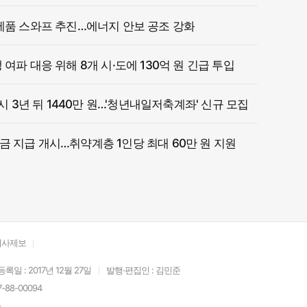
제품 스와프 추진…에너지 안보 공조 강화
여파 대응 위해 8개 시·도에 130억 원 긴급 투입
 시 3년 뒤 1440만 원…'청년내일저축계좌' 신규 모집
 지급 개시…취약계층 1인당 최대 60만 원 지원
기사제보
등록일 : 2017년 12월 27일
발행·편집인 : 김민준
88-00094
.