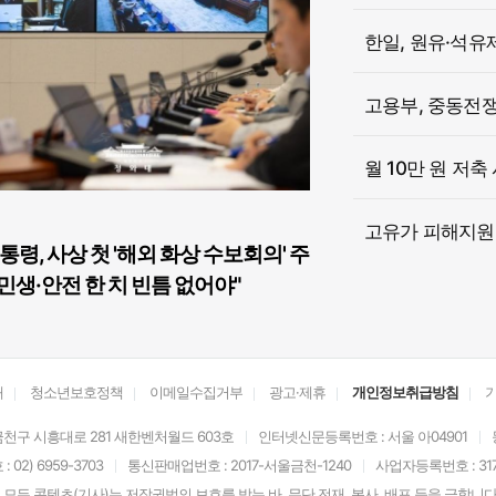
한일, 원유·석유
고용부, 중동전쟁 
월 10만 원 저축
고유가 피해지원금
통령, 사상 첫 '해외 화상 수보회의' 주
민생·안전 한 치 빈틈 없어야"
개
청소년보호정책
이메일수집거부
광고·제휴
개인정보취급방침
천구 시흥대로 281 새한벤처월드 603호
인터넷신문등록번호 : 서울 아04901
02) 6959-3703
통신판매업번호 : 2017-서울금천-1240
사업자등록번호 : 317-
모든 콘텐츠(기사)는 저작권법의 보호를 받는 바, 무단 전재. 복사. 배포 등을 금합니다