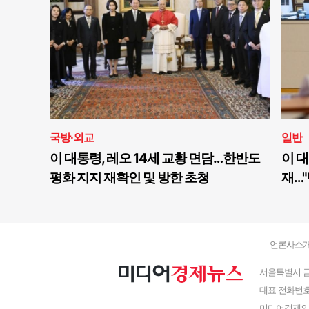
국방·외교
일반
이 대통령, 레오 14세 교황 면담…한반도
이 대
평화 지지 재확인 및 방한 초청
재…"
언론사소
서울특별시 금
대표 전화번호 : 
미디어경제의 