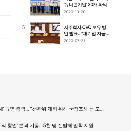
‘유니콘기업’ 20개 파악
2020-10-20
지주회사 CVC 보유 방
안 발표…“대기업 자금의
벤처투자 확대”
2020-07-31
정부, '참정권 침해' 규명 총력... "선관위 개혁 위해 국정조사 등 모든 조치"
두의 창업' 본격 시동…5천 명 선발해 밀착 지원