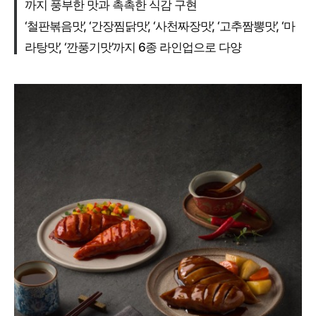
까지 풍부한 맛과 촉촉한 식감 구현
‘철판볶음맛’, ‘간장찜닭맛’, ‘사천짜장맛’, ‘고추짬뽕맛’, ‘마
라탕맛’, ‘깐풍기맛’까지 6종 라인업으로 다양