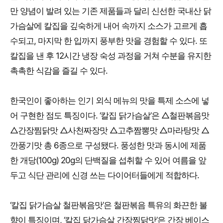
만 양념이 발려 있는 기존 제품들과 달리 신선한 국내산 닭
가슴살에 칼집을 깊숙하게 내어 속까지 소스가 고르게 흡
수되고, 마지막 한 입까지 풍부한 맛을 경험할 수 있다. 또
칼집을 낸 후 12시간 냉장 숙성 과정을 거쳐 수분을 유지한
촉촉한 식감을 즐길 수 있다.
한국인이 좋아하는 인기 외식 메뉴의 맛을 특제 소스에 넣
어 구현한 점도 특징이다. ‘칼집 닭가슴살’은 △철판볶음맛
△간장찜닭맛 △사천짜장맛 △고추짬뽕맛 △마라탕맛 △
깐풍기맛 총 6종으로 구성됐다. 풍성한 맛과 동시에 제품
한 개당(100g) 20g의 단백질을 섭취할 수 있어 여름을 앞
두고 식단 관리에 신경 쓰는 다이어터들에게 적합하다.
‘칼집 닭가슴살 철판볶음맛’은 철판볶음 특유의 화끈한 불
향이 특징이며, ‘칼집 닭가슴살 간장찜닭맛’은 간장 베이스