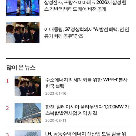
삼성전자, 프랑스 '비바테크 2026'서 삼성 헬
스 기반 '커넥티드 케어' 비전 공개
이 대통령, G7 정상회의서 "AI 발전 혜택, 전 인
류가 함께 공유" 강조
많이 본 뉴스
수소에너지의 세계화를 위한 ‘WPPEI’ 본사
한국 설립
2023-01-16
한전, 말레이시아 풀라우인다 1,200MW 가
스복합발전사업 계약 체결
2020-08-11
LH, 공동주택 에너지 신산업 모델 발굴 위