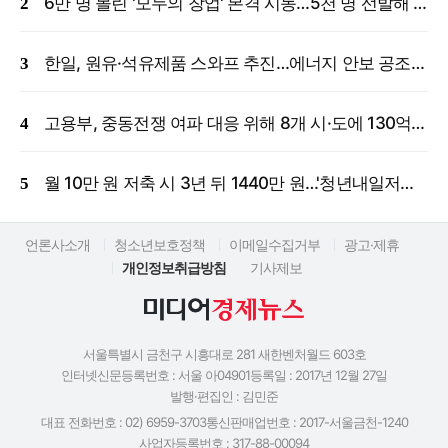
6만 명 몰린 '모두의 창업' 본격 시동…5천 명 선발해 밀착 지원
한일, 원유·석유제품 스와프 추진…에너지 안보 공조 강화
고용부, 중동전쟁 여파 대응 위해 8개 시·도에 130억 원 긴급 투입
월 10만 원 저축 시 3년 뒤 1440만 원…'청년내일저축계좌' 신규 모집
언론사소개
청소년보호정책
이메일수집거부
광고·제휴
개인정보취급방침
기사제보
서울특별시 금천구 시흥대로 281 새한벤처월드 603호
인터넷신문등록번호 : 서울 아04901
등록일 : 2017년 12월 27일
발행·편집인 : 김민준
대표 전화번호 : 02) 6959-3703
통신판매업번호 : 2017-서울금천-1240
사업자등록번호 : 317-88-00094