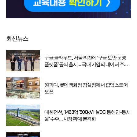
최신뉴스
구글 클라우드, 서울 리전에 ‘구글 보안 운영
플랫폼’ 공식 출시… 국내 기업의 데이터 주권
강화
원파디, 롯데백화점 잠실점에서 팝업스토어
오픈
대한전선, 1463억 ‘500kV HVDC 동해안-동서
울’ 수주… 시장 확대 본격화