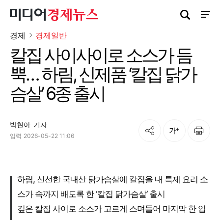
검색창 열기
사이트
경제
경제일반
칼집 사이사이로 소스가 듬
뿍… 하림, 신제품 ‘칼집 닭가
슴살’ 6종 출시
박현아
기자
공유
인쇄
글자크기
입력
2026-05-22 11:06
하림, 신선한 국내산 닭가슴살에 칼집을 내 특제 요리 소
스가 속까지 배도록 한 ‘칼집 닭가슴살’ 출시
깊은 칼집 사이로 소스가 고르게 스며들어 마지막 한 입