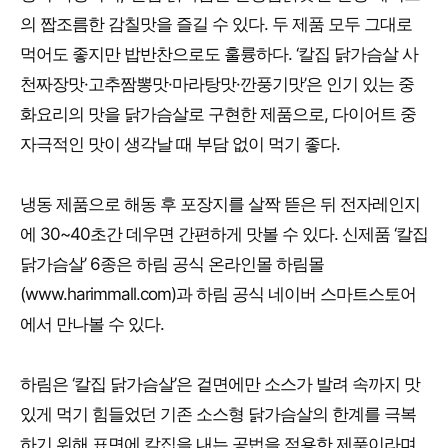
의 짭조름한 감칠맛을 즐길 수 있다. 두 제품 모두 그대로
먹어도 좋지만 밥반찬으로도 훌륭하다. ‘칼집 닭가슴살 사
천짜장맛·고추짬뽕맛·마라탕맛·깐풍기맛’은 인기 있는 중
화요리의 맛을 닭가슴살로 구현한 제품으로, 다이어트 중
자극적인 맛이 생각날 때 부담 없이 먹기 좋다.
냉동 제품으로 해동 후 포장지를 살짝 뜯은 뒤 전자레인지
에 30~40초간 데우면 간편하게 맛볼 수 있다. 신제품 ‘칼집
닭가슴살’ 6종은 하림 공식 온라인몰 하림몰
(www.harimmall.com)과 하림 공식 네이버 스마트스토어
에서 만나볼 수 있다.
하림은 ‘칼집 닭가슴살’은 겉면에만 소스가 발려 속까지 맛
있게 먹기 힘들었던 기존 소스형 닭가슴살의 한계를 극복
하기 위해 표면에 칼집을 내는 공법을 적용한 제품이라며,