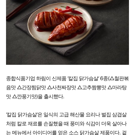
종합식품기업 하림이 신제품 ‘칼집 닭가슴살’ 6종(△철판볶
음맛 △간장찜닭맛 △사천짜장맛 △고추짬뽕맛 △마라탕
맛 △깐풍기맛)을 출시했다.
‘칼집 닭가슴살’은 일식의 고급 해산물 요리나 벌집 삼겹살
처럼 칼로 재료를 손질했을 때 풍미와 식감이 더욱 살아나
는 메뉴에서 아이디어를 얻은 소스 닭가슴살 제품이다. 겉