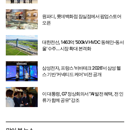
강화
원파디, 롯데백화점 잠실점에서 팝업스토어
오픈
대한전선, 1463억 ‘500kV HVDC 동해안-동서
울’ 수주… 시장 확대 본격화
삼성전자, 프랑스 '비바테크 2026'서 삼성 헬
스 기반 '커넥티드 케어' 비전 공개
이 대통령, G7 정상회의서 "AI 발전 혜택, 전 인
류가 함께 공유" 강조