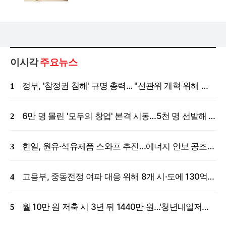
이시각
주요뉴스
정부, '참정권 침해' 규명 총력... "선관위 개혁 위해 국정조사 등 모든 조치"
6만 명 몰린 '모두의 창업' 본격 시동…5천 명 선발해 밀착 지원
한일, 원유·석유제품 스와프 추진…에너지 안보 공조 강화
고용부, 중동전쟁 여파 대응 위해 8개 시·도에 130억 원 긴급 투입
월 10만 원 저축 시 3년 뒤 1440만 원…'청년내일저축계좌' 신규 모집