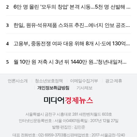
6만 명 몰린 '모두의 창업' 본격 시동…5천 명 선발해 밀착 지원
한일, 원유·석유제품 스와프 추진…에너지 안보 공조 강화
고용부, 중동전쟁 여파 대응 위해 8개 시·도에 130억 원 긴급 투입
월 10만 원 저축 시 3년 뒤 1440만 원…'청년내일저축계좌' 신규 모집
언론사소개
청소년보호정책
이메일수집거부
광고·제휴
개인정보취급방침
기사제보
서울특별시 금천구 시흥대로 281 새한벤처월드 603호
인터넷신문등록번호 : 서울 아04901
등록일 : 2017년 12월 27일
발행·편집인 : 김민준
대표 전화번호 : 02) 6959-3703
통신판매업번호 : 2017-서울금천-1240