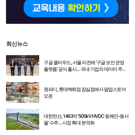
최신뉴스
구글 클라우드, 서울 리전에 ‘구글 보안 운영
플랫폼’ 공식 출시… 국내 기업의 데이터 주권
강화
원파디, 롯데백화점 잠실점에서 팝업스토어
오픈
대한전선, 1463억 ‘500kV HVDC 동해안-동서
울’ 수주… 시장 확대 본격화