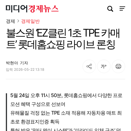
검색창 열기
사이트
경제
경제일반
불스원 ‘EZ클린 1초 TPE 카매
트’ 롯데홈쇼핑 라이브 론칭
박현아
기자
공유
인쇄
글자크기
입력
2026-05-22 13:18
5월 24일 오후 11시 50분, 롯데홈쇼핑에서 다양한 프로
모션 혜택 구성으로 선보여
유해물질 걱정 없는 TPE 소재 적용해 자동차용 매트 최
초로 환경표지인증 획득
특허 받은 ‘워터 웨이 시스템’과 ‘피라미드 입체 구조’ 덕