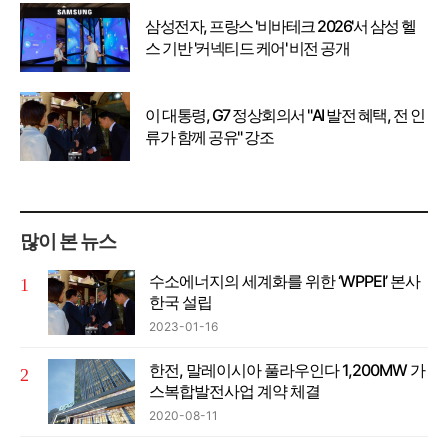
삼성전자, 프랑스 '비바테크 2026'서 삼성 헬
스 기반 '커넥티드 케어' 비전 공개
이 대통령, G7 정상회의서 "AI 발전 혜택, 전 인
류가 함께 공유" 강조
많이 본 뉴스
수소에너지의 세계화를 위한 ‘WPPEI’ 본사
한국 설립
2023-01-16
한전, 말레이시아 풀라우인다 1,200MW 가
스복합발전사업 계약 체결
2020-08-11