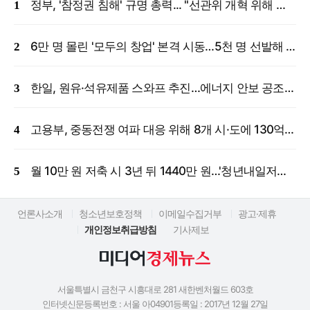
정부, '참정권 침해' 규명 총력... "선관위 개혁 위해 국정조사 등 모든 조치"
6만 명 몰린 '모두의 창업' 본격 시동…5천 명 선발해 밀착 지원
한일, 원유·석유제품 스와프 추진…에너지 안보 공조 강화
고용부, 중동전쟁 여파 대응 위해 8개 시·도에 130억 원 긴급 투입
월 10만 원 저축 시 3년 뒤 1440만 원…'청년내일저축계좌' 신규 모집
언론사소개
청소년보호정책
이메일수집거부
광고·제휴
개인정보취급방침
기사제보
서울특별시 금천구 시흥대로 281 새한벤처월드 603호
인터넷신문등록번호 : 서울 아04901
등록일 : 2017년 12월 27일