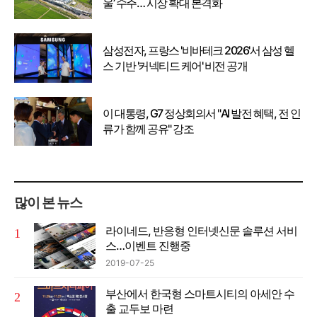
울’ 수주… 시장 확대 본격화
삼성전자, 프랑스 '비바테크 2026'서 삼성 헬
스 기반 '커넥티드 케어' 비전 공개
이 대통령, G7 정상회의서 "AI 발전 혜택, 전 인
류가 함께 공유" 강조
많이 본 뉴스
라이네드, 반응형 인터넷신문 솔루션 서비
스…이벤트 진행중
2019-07-25
부산에서 한국형 스마트시티의 아세안 수
출 교두보 마련