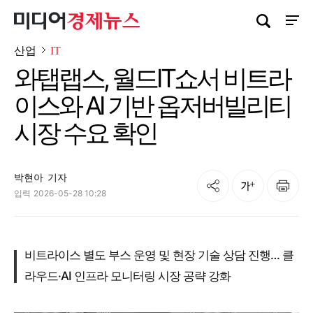
검색창 열기
사이트
산업
IT
와탭랩스, 월드IT쇼서 비트라
이스와 AI 기반 옵저버빌리티
시장 수요 확인
박현아
기자
공유
인쇄
글자크기
입력
2026-05-28 10:28
비트라이스 별도 부스 운영 및 현장 기술 상담 진행… 클
라우드·AI 인프라 모니터링 시장 공략 강화