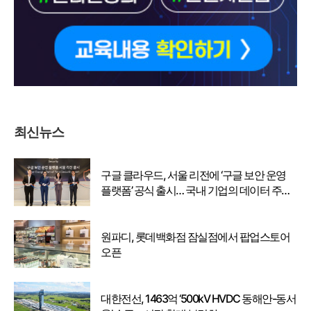
최신뉴스
구글 클라우드, 서울 리전에 ‘구글 보안 운영
플랫폼’ 공식 출시… 국내 기업의 데이터 주권
강화
원파디, 롯데백화점 잠실점에서 팝업스토어
오픈
대한전선, 1463억 ‘500kV HVDC 동해안-동서