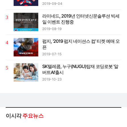
2019-09-04
라이네드, 2019년 인터넷신문솔루션 빅세
일 이벤트 진행중
2019-08-19
펍지, ‘2019 펍지 네이션스 컵’ 티켓 예매 오
픈
2019-07-15
SK텔레콤, 누구(NUGU)탑재 코딩로봇 ‘알
버트AI’출시
2019-10-23
이시각
주요뉴스