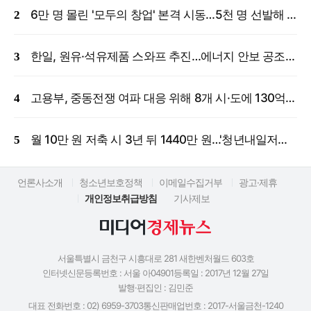
6만 명 몰린 '모두의 창업' 본격 시동…5천 명 선발해 밀착 지원
한일, 원유·석유제품 스와프 추진…에너지 안보 공조 강화
고용부, 중동전쟁 여파 대응 위해 8개 시·도에 130억 원 긴급 투입
월 10만 원 저축 시 3년 뒤 1440만 원…'청년내일저축계좌' 신규 모집
언론사소개
청소년보호정책
이메일수집거부
광고·제휴
개인정보취급방침
기사제보
서울특별시 금천구 시흥대로 281 새한벤처월드 603호
인터넷신문등록번호 : 서울 아04901
등록일 : 2017년 12월 27일
발행·편집인 : 김민준
대표 전화번호 : 02) 6959-3703
통신판매업번호 : 2017-서울금천-1240