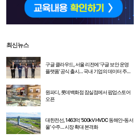
최신뉴스
구글 클라우드, 서울 리전에 ‘구글 보안 운영
플랫폼’ 공식 출시… 국내 기업의 데이터 주권
강화
원파디, 롯데백화점 잠실점에서 팝업스토어
오픈
대한전선, 1463억 ‘500kV HVDC 동해안-동서
울’ 수주… 시장 확대 본격화