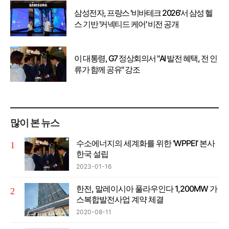
삼성전자, 프랑스 '비바테크 2026'서 삼성 헬
스 기반 '커넥티드 케어' 비전 공개
이 대통령, G7 정상회의서 "AI 발전 혜택, 전 인
류가 함께 공유" 강조
많이 본 뉴스
수소에너지의 세계화를 위한 ‘WPPEI’ 본사
한국 설립
2023-01-16
한전, 말레이시아 풀라우인다 1,200MW 가
스복합발전사업 계약 체결
2020-08-11