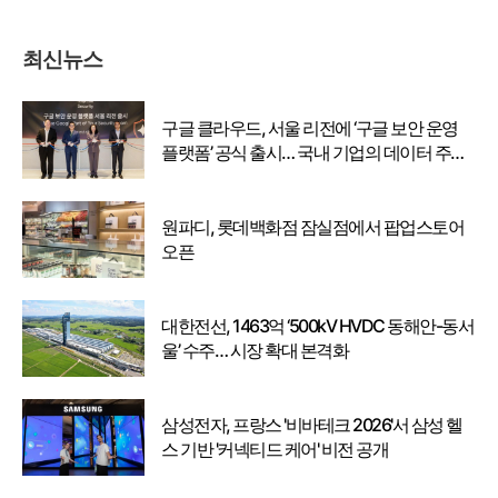
최신뉴스
구글 클라우드, 서울 리전에 ‘구글 보안 운영
플랫폼’ 공식 출시… 국내 기업의 데이터 주권
강화
원파디, 롯데백화점 잠실점에서 팝업스토어
오픈
대한전선, 1463억 ‘500kV HVDC 동해안-동서
울’ 수주… 시장 확대 본격화
삼성전자, 프랑스 '비바테크 2026'서 삼성 헬
스 기반 '커넥티드 케어' 비전 공개