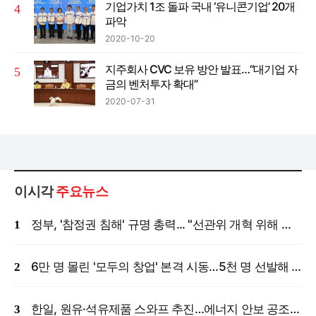
기업가치 1조 돌파 국내 ‘유니콘기업’ 20개
파악
2020-10-20
지주회사 CVC 보유 방안 발표…“대기업 자
금의 벤처투자 확대”
2020-07-31
이시각
주요뉴스
정부, '참정권 침해' 규명 총력... "선관위 개혁 위해 국정조사 등 모든 조치"
6만 명 몰린 '모두의 창업' 본격 시동…5천 명 선발해 밀착 지원
한일, 원유·석유제품 스와프 추진…에너지 안보 공조 강화