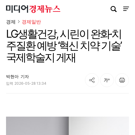
검색창 열기
사이트
경제
경제일반
LG생활건강, 시린이 완화·치
주질환 예방 ‘혁신 치약 기술’
국제학술지 게재
박현아
기자
공유
인쇄
글자크기
입력
2026-05-28 13:34