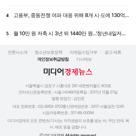
고용부, 중동전쟁 여파 대응 위해 8개 시·도에 130억 원 긴급 투입
월 10만 원 저축 시 3년 뒤 1440만 원…'청년내일저축계좌' 신규 모집
언론사소개
청소년보호정책
이메일수집거부
광고·제휴
개인정보취급방침
기사제보
서울특별시 금천구 시흥대로 281 새한벤처월드 603호
인터넷신문등록번호 : 서울 아04901
등록일 : 2017년 12월 27일
발행·편집인 : 김민준
대표 전화번호 : 02) 6959-3703
통신판매업번호 : 2017-서울금천-1240
사업자등록번호 : 317-88-00094
미디어경제의 모든 콘텐츠(기사)는 저작권법의 보호를 받는 바, 무단 전재. 복
사. 배포 등을 금합니다.
ⓒ 미디어경제 All rights reserved.