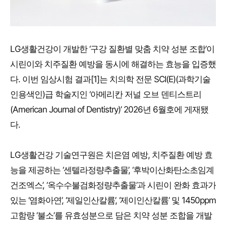
LG생활건강이 개발한 ‘구강 질환별 맞춤 치약 성분 조합’이
시린이와 치주질환 예방을 동시에 해결하는 효능을 입증했
다. 이번 임상시험 결과[1]는 치의학 전문 SCI(E)(과학기술
인용색인)급 학술지인 ‘아메리칸 저널 오브 덴티스트리
(American Journal of Dentistry)’ 2026년 6월호에 게재됐
다.
LG생활건강 기술연구원은 치은염 예방, 치주질환 예방 효
능을 제공하는 ‘센텔라정량추출물’, ‘후박이산화탄소초임계
건조엑스’, ‘옥수수불검화정량추출물’과 시린이 완화 효과가
있는 ‘염화아연’, ‘제일인산칼륨’, ‘제이인산칼륨’ 및 1450ppm
고함량 ‘불소’를 유효성분으로 담은 치약 성분 조합을 개발