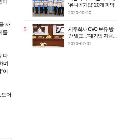
빈티
‘유니콘기업’ 20개 파악
2020-10-20
을 자
지주회사 CVC 보유 방
체를
안 발표…“대기업 자금의
벤처투자 확대”
2020-07-31
을 다
시하며
”이
스토어