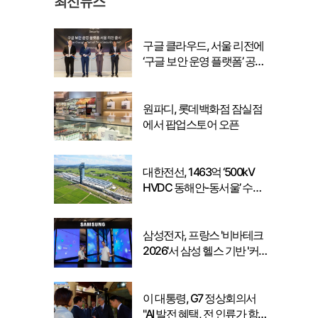
최신뉴스
구글 클라우드, 서울 리전에
‘구글 보안 운영 플랫폼’ 공식
출시… 국내 기업의 데이터
주권 강화
원파디, 롯데백화점 잠실점
에서 팝업스토어 오픈
대한전선, 1463억 ‘500kV
HVDC 동해안-동서울’ 수
주… 시장 확대 본격화
삼성전자, 프랑스 '비바테크
2026'서 삼성 헬스 기반 '커
넥티드 케어' 비전 공개
이 대통령, G7 정상회의서
"AI 발전 혜택, 전 인류가 함