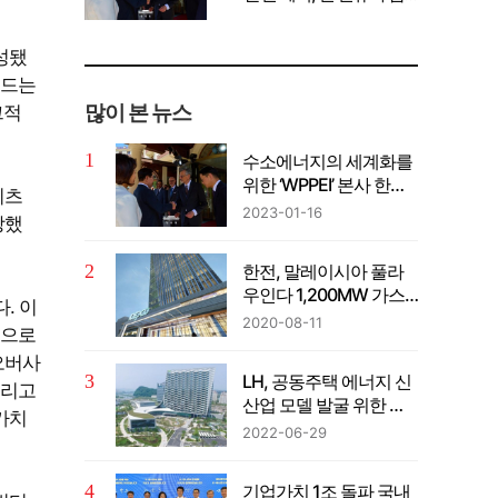
께 공유" 강조
성됐
랜드는
많이 본 뉴스
그적
수소에너지의 세계화를
위한 ‘WPPEI’ 본사 한국
리츠
설립
2023-01-16
장했
한전, 말레이시아 풀라
우인다 1,200MW 가스
다. 이
복합발전사업 계약 체결
2020-08-11
엣으로
 오버사
LH, 공동주택 에너지 신
그리고
산업 모델 발굴 위한 컨
가치
퍼런스 개최
2022-06-29
기업가치 1조 돌파 국내