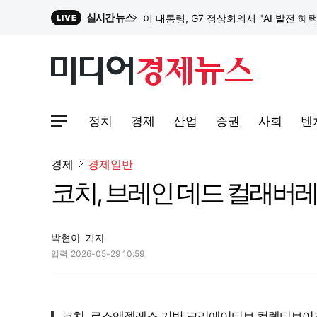
실시간 뉴스
이 대통령, G7 정상회의서 "AI 발전 혜
LIVE
원파디, 롯데백화점 잠실점에서 팝업스
정치
경제
산업
증권
사회
벤
대한전선, 1463억 ‘500kV HVDC 
사이트맵메뉴 열기
경제
경제일반
코치, 브레인 데드 컬래버
이 대통령, G7 정상회의서 "AI 발전 혜
박현아
기자
입력
2026-05-29 10:59
코치, 로스앤젤레스 기반 크리에이티브 컬렉티브이자 문