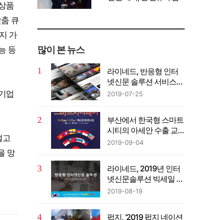
 상품
께 공유" 강조
맞춤 큐
지 가
많이 본 뉴스
능 등
라이네드, 반응형 인터
넷신문 솔루션 서비스…
이벤트 진행중
소기업
2019-07-25
부산에서 한국형 스마트
시티의 아세안 수출 교
덜고
두보 마련
2019-09-04
을 망
라이네드, 2019년 인터
넷신문솔루션 빅세일 이
벤트 진행중
2019-08-19
펍지, ‘2019 펍지 네이션