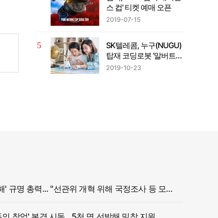
스 컵’ 티켓 예매 오픈
2019-07-15
SK텔레콤, 누구(NUGU)
탑재 코딩로봇 ‘알버트
AI’출시
2019-10-23
정부, '참정권 침해' 규명 총력... "선관위 개혁 위해 국정조사 등 모든 조치"
두의 창업' 본격 시동…5천 명 선발해 밀착 지원