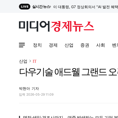
실시간 뉴스
이 대통령, G7 정상회의서 "AI 발전 혜
LIVE
원파디, 롯데백화점 잠실점에서 팝업스
정치
경제
산업
증권
사회
벤
대한전선, 1463억 ‘500kV HVDC 
사이트맵메뉴 열기
산업
IT
다우기술 애드웰 그랜드 오픈
이 대통령, G7 정상회의서 "AI 발전 혜
박현아
기자
입력
2026-05-29 11:09
명절·생일·경조사까지… 연중 발생하는 모든 기업 복지