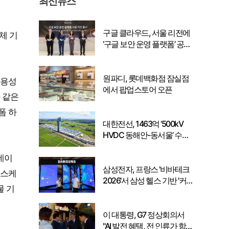
최신뉴스
구글 클라우드, 서울 리전에
체 기
‘구글 보안 운영 플랫폼’ 공식
출시… 국내 기업의 데이터
주권 강화
원파디, 롯데백화점 잠실점
범용성
에서 팝업스토어 오픈
 같은
폼 하
대한전선, 1463억 ‘500kV
HVDC 동해안-동서울’ 수
주… 시장 확대 본격화
네이
삼성전자, 프랑스 '비바테크
헬스케
2026'서 삼성 헬스 기반 '커
물 기
넥티드 케어' 비전 공개
이 대통령, G7 정상회의서
"AI 발전 혜택, 전 인류가 함