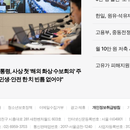
한일, 원유·석유
고용부, 중동전쟁 
월 10만 원 저축
고유가 피해지원금
통령, 사상 첫 '해외 화상 수보회의' 주
민생·안전 한 치 빈틈 없어야"
개
청소년보호정책
이메일수집거부
광고·제휴
개인정보취급방침
천구 시흥대로 281 새한벤처월드 603호
인터넷신문등록번호 : 서울 아04901
02) 6959-3703
통신판매업번호 : 2017-서울금천-1240
사업자등록번호 : 317-