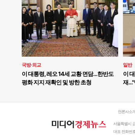
국방·외교
일반
이 대통령, 레오 14세 교황 면담…한반도
이 대
평화 지지 재확인 및 방한 초청
재…"
언론사소
서울특별시 금
대표 전화번호 : 