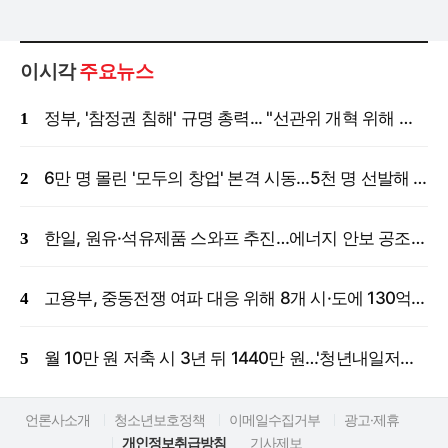
이시각
주요뉴스
정부, '참정권 침해' 규명 총력... "선관위 개혁 위해 국정조사 등 모든 조치"
6만 명 몰린 '모두의 창업' 본격 시동…5천 명 선발해 밀착 지원
한일, 원유·석유제품 스와프 추진…에너지 안보 공조 강화
고용부, 중동전쟁 여파 대응 위해 8개 시·도에 130억 원 긴급 투입
월 10만 원 저축 시 3년 뒤 1440만 원…'청년내일저축계좌' 신규 모집
언론사소개
청소년보호정책
이메일수집거부
광고·제휴
개인정보취급방침
기사제보