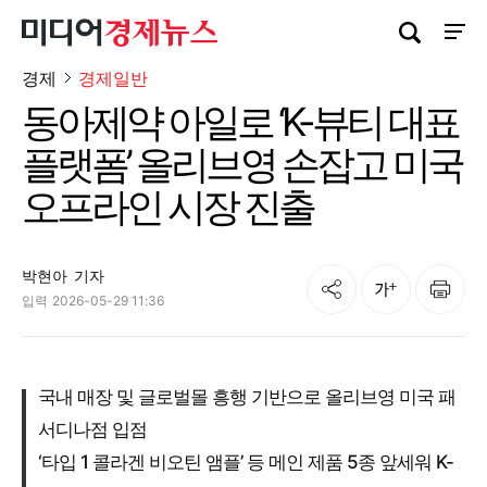
검색창 열기
사이트
경제
경제일반
동아제약 아일로 ‘K-뷰티 대표
플랫폼’ 올리브영 손잡고 미국
오프라인 시장 진출
박현아
기자
공유
인쇄
글자크기
입력
2026-05-29 11:36
국내 매장 및 글로벌몰 흥행 기반으로 올리브영 미국 패
서디나점 입점
‘타입 1 콜라겐 비오틴 앰플’ 등 메인 제품 5종 앞세워 K-