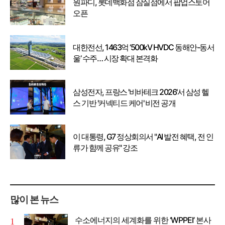
원파디, 롯데백화점 잠실점에서 팝업스토어
오픈
대한전선, 1463억 ‘500kV HVDC 동해안-동서
울’ 수주… 시장 확대 본격화
삼성전자, 프랑스 '비바테크 2026'서 삼성 헬
스 기반 '커넥티드 케어' 비전 공개
이 대통령, G7 정상회의서 "AI 발전 혜택, 전 인
류가 함께 공유" 강조
많이 본 뉴스
수소에너지의 세계화를 위한 ‘WPPEI’ 본사