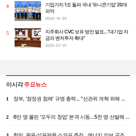
기업가치 1조 돌파 국내 ‘유니콘기업’ 20개
파악
2020-10-20
지주회사 CVC 보유 방안 발표…“대기업 자
금의 벤처투자 확대”
2020-07-31
이시각
주요뉴스
정부, '참정권 침해' 규명 총력... "선관위 개혁 위해 국정조사 등 모든 조치"
6만 명 몰린 '모두의 창업' 본격 시동…5천 명 선발해 밀착 지원
한일, 원유·석유제품 스와프 추진…에너지 안보 공조 강화