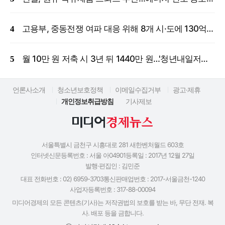
고용부, 중동전쟁 여파 대응 위해 8개 시·도에 130억 원 긴급 투입
월 10만 원 저축 시 3년 뒤 1440만 원…'청년내일저축계좌' 신규 모집
언론사소개
청소년보호정책
이메일수집거부
광고·제휴
개인정보취급방침
기사제보
서울특별시 금천구 시흥대로 281 새한벤처월드 603호
인터넷신문등록번호 : 서울 아04901
등록일 : 2017년 12월 27일
발행·편집인 : 김민준
대표 전화번호 : 02) 6959-3703
통신판매업번호 : 2017-서울금천-1240
사업자등록번호 : 317-88-00094
미디어경제의 모든 콘텐츠(기사)는 저작권법의 보호를 받는 바, 무단 전재. 복
사. 배포 등을 금합니다.