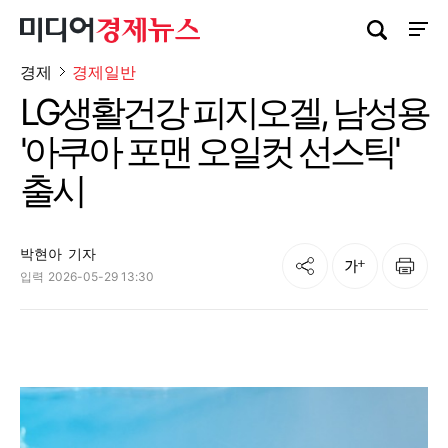
검색창 열기
사이트
경제
경제일반
LG생활건강 피지오겔, 남성용
'아쿠아 포맨 오일컷 선스틱'
출시
박현아
기자
공유
인쇄
글자크기
입력
2026-05-29 13:30