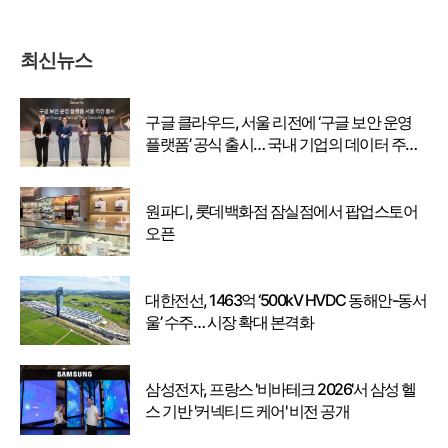
최신뉴스
구글 클라우드, 서울 리전에 ‘구글 보안 운영
플랫폼’ 공식 출시… 국내 기업의 데이터 주권
강화
원파디, 롯데백화점 잠실점에서 팝업스토어
오픈
대한전선, 1463억 ‘500kV HVDC 동해안-동서
울’ 수주… 시장 확대 본격화
삼성전자, 프랑스 '비바테크 2026'서 삼성 헬
스 기반 '커넥티드 케어' 비전 공개