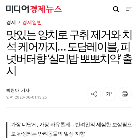
검색창 열기
사이트
경제
경제일반
맛있는 양치로 구취 제거와 치
석 케어까지… 도담레이블, 피
넛버터향 ‘실리밥 뽀뽀치약’ 출
시
박현아
기자
공유
인쇄
글자크기
입력
2026-06-01 13:25
가장 너답게, 가장 자유롭게… 반려인의 세심한 보살핌으
로 완성되는 반려동물의 일상 지향