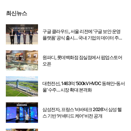
최신뉴스
구글 클라우드, 서울 리전에 ‘구글 보안 운영
플랫폼’ 공식 출시… 국내 기업의 데이터 주권
강화
원파디, 롯데백화점 잠실점에서 팝업스토어
오픈
대한전선, 1463억 ‘500kV HVDC 동해안-동서
울’ 수주… 시장 확대 본격화
삼성전자, 프랑스 '비바테크 2026'서 삼성 헬
스 기반 '커넥티드 케어' 비전 공개