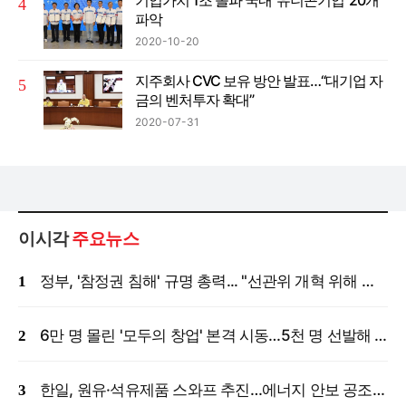
기업가치 1조 돌파 국내 ‘유니콘기업’ 20개
파악
2020-10-20
지주회사 CVC 보유 방안 발표…“대기업 자
금의 벤처투자 확대”
2020-07-31
이시각
주요뉴스
정부, '참정권 침해' 규명 총력... "선관위 개혁 위해 국정조사 등 모든 조치"
6만 명 몰린 '모두의 창업' 본격 시동…5천 명 선발해 밀착 지원
한일, 원유·석유제품 스와프 추진…에너지 안보 공조 강화