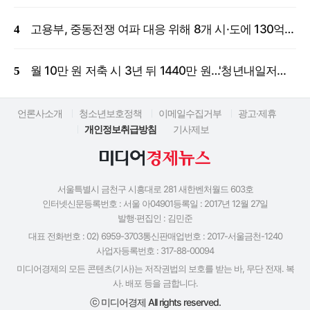
고용부, 중동전쟁 여파 대응 위해 8개 시·도에 130억 원 긴급 투입
월 10만 원 저축 시 3년 뒤 1440만 원…'청년내일저축계좌' 신규 모집
언론사소개
청소년보호정책
이메일수집거부
광고·제휴
개인정보취급방침
기사제보
서울특별시 금천구 시흥대로 281 새한벤처월드 603호
인터넷신문등록번호 : 서울 아04901
등록일 : 2017년 12월 27일
발행·편집인 : 김민준
대표 전화번호 : 02) 6959-3703
통신판매업번호 : 2017-서울금천-1240
사업자등록번호 : 317-88-00094
미디어경제의 모든 콘텐츠(기사)는 저작권법의 보호를 받는 바, 무단 전재. 복
사. 배포 등을 금합니다.
ⓒ 미디어경제 All rights reserved.