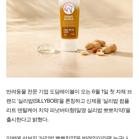
반려동물 전문 기업 도담레이블이 오는 6월 1일 첫 자체 브
랜드 ‘실리밥(SILLYBOB)’을 론칭하고 신제품 ‘실리밥 컴플
리트 덴탈케어 치약 피넛버터향(일명 실리밥 뽀뽀치약)’을
출시한다고 밝혔다.
이번에 선보인 ‘실리밥 뽀뽀치약’은 반려인이라면 누구나