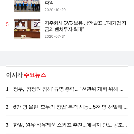
파악
2020-10-20
지주회사 CVC 보유 방안 발표…“대기업 자
금의 벤처투자 확대”
2020-07-31
이시각
주요뉴스
정부, '참정권 침해' 규명 총력... "선관위 개혁 위해 국정조사 등 모든 조치"
6만 명 몰린 '모두의 창업' 본격 시동…5천 명 선발해 밀착 지원
한일, 원유·석유제품 스와프 추진…에너지 안보 공조 강화