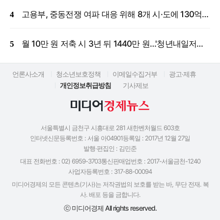
고용부, 중동전쟁 여파 대응 위해 8개 시·도에 130억 원 긴급 투입
월 10만 원 저축 시 3년 뒤 1440만 원…'청년내일저축계좌' 신규 모집
언론사소개
청소년보호정책
이메일수집거부
광고·제휴
개인정보취급방침
기사제보
서울특별시 금천구 시흥대로 281 새한벤처월드 603호
인터넷신문등록번호 : 서울 아04901
등록일 : 2017년 12월 27일
발행·편집인 : 김민준
대표 전화번호 : 02) 6959-3703
통신판매업번호 : 2017-서울금천-1240
사업자등록번호 : 317-88-00094
미디어경제의 모든 콘텐츠(기사)는 저작권법의 보호를 받는 바, 무단 전재. 복
사. 배포 등을 금합니다.
ⓒ 미디어경제 All rights reserved.