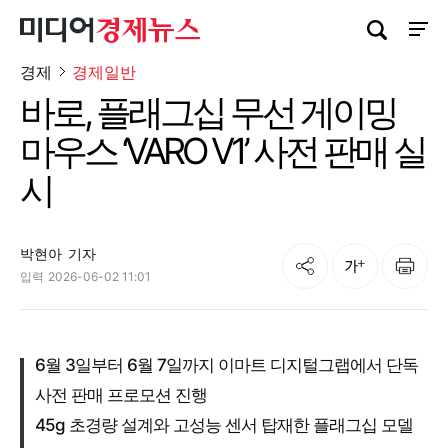
검색창 열기
사이트
경제
경제일반
바로, 플래그십 무선 게이밍
마우스 ‘VARO V1’ 사전 판매 실
시
박현아
기자
공유
인쇄
글자크기
입력
2026-06-02 11:01
6월 3일부터 6월 7일까지 이마트 디지털그랩에서 단독
사전 판매 프로모션 진행
45g 초경량 설계와 고성능 센서 탑재한 플래그십 모델