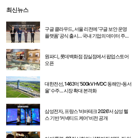
최신뉴스
구글 클라우드, 서울 리전에 ‘구글 보안 운영
플랫폼’ 공식 출시… 국내 기업의 데이터 주권
강화
원파디, 롯데백화점 잠실점에서 팝업스토어
오픈
대한전선, 1463억 ‘500kV HVDC 동해안-동서
울’ 수주… 시장 확대 본격화
삼성전자, 프랑스 '비바테크 2026'서 삼성 헬
스 기반 '커넥티드 케어' 비전 공개