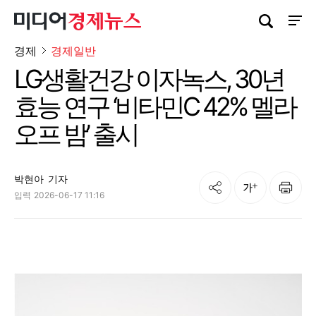
검색창 열기
사이트
경제
경제일반
LG생활건강 이자녹스, 30년
효능 연구 ‘비타민C 42% 멜라
오프 밤’ 출시
박현아
기자
공유
인쇄
글자크기
입력
2026-06-17 11:16