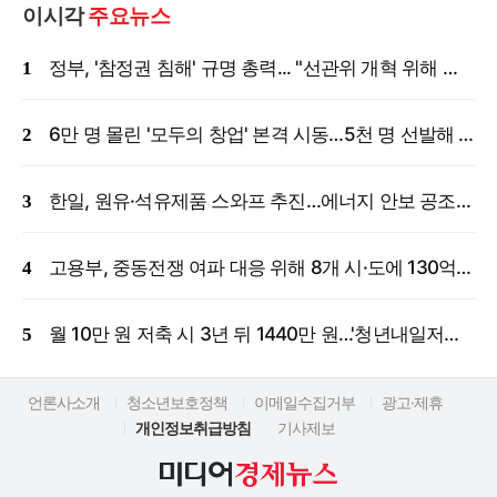
이시각
주요뉴스
정부, '참정권 침해' 규명 총력... "선관위 개혁 위해 국정조사 등 모든 조치"
6만 명 몰린 '모두의 창업' 본격 시동…5천 명 선발해 밀착 지원
한일, 원유·석유제품 스와프 추진…에너지 안보 공조 강화
고용부, 중동전쟁 여파 대응 위해 8개 시·도에 130억 원 긴급 투입
월 10만 원 저축 시 3년 뒤 1440만 원…'청년내일저축계좌' 신규 모집
언론사소개
청소년보호정책
이메일수집거부
광고·제휴
개인정보취급방침
기사제보