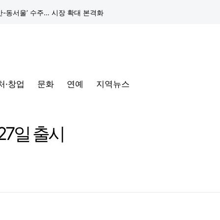
동해안-동서울’ 수주… 시장 확대 본격화
삼성전자, 프랑스 '비바테크 2026'서 삼성 헬스 기반 '커넥티드 케어' 비전 공개
택, 전 인류가 함께 공유" 강조
처·창업
문화
연예
지역뉴스
구글 클라우드, 서울 리전에 ‘구글 보안 운영 플랫폼’ 공식 출시… 국내 기업의 데이터 주권 강화
 27일 출시