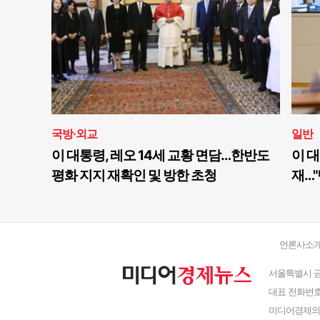
국방·외교
일반
이 대통령, 레오 14세 교황 면담…한반도
이 대
평화 지지 재확인 및 방한 초청
재…"
언론사소
서울특별시 금
대표 전화번호 : 
미디어경제의 