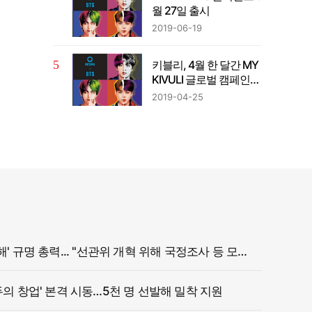
월 27일 출시
2019-06-19
키블리, 4월 한 달간 MY
KIVULI 글로벌 캠페인
진행
2019-04-25
정부, '참정권 침해' 규명 총력... "선관위 개혁 위해 국정조사 등 모든 조치"
두의 창업' 본격 시동…5천 명 선발해 밀착 지원