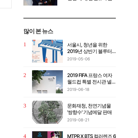
께 공유" 강조
많이 본 뉴스
서울시, 청년을 위한
2019년 상반기 블루터
치 콘서트 ‘선물’ 개최
2019-05-06
2019 FIFA 프랑스 여자
월드컵 특별 전시관 넬
슨 만델라 공원에 개관
2019-06-18
문화재청, 천연기념물
'쌍향수' 기념메달 판매
2019-08-21
MTPR X BTS 컬러렌즈 6