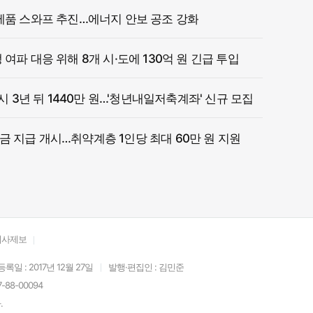
제품 스와프 추진…에너지 안보 공조 강화
여파 대응 위해 8개 시·도에 130억 원 긴급 투입
 시 3년 뒤 1440만 원…'청년내일저축계좌' 신규 모집
 지급 개시…취약계층 1인당 최대 60만 원 지원
기사제보
등록일 : 2017년 12월 27일
발행·편집인 : 김민준
88-00094
.