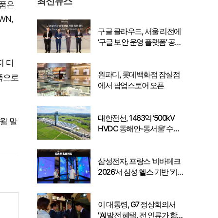
최신뉴스
제품은
WN,
구글 클라우드, 서울 리전에
‘구글 보안 운영 플랫폼’ 공식
출시… 국내 기업의 데이터
지 디
주권 강화
원파디, 롯데백화점 잠실점
제품으로
에서 팝업스토어 오픈
대한전선, 1463억 ‘500kV
8월 말
HVDC 동해안-동서울’ 수
주… 시장 확대 본격화
삼성전자, 프랑스 '비바테크
2026'서 삼성 헬스 기반 '커
넥티드 케어' 비전 공개
이 대통령, G7 정상회의서
"AI 발전 혜택, 전 인류가 함