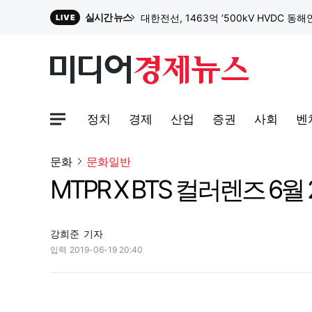
실시간 뉴스
대한전선, 1463억 ‘500kV HVDC 
LIVE
이 대통령, G7 정상회의서 "AI 발전 혜
정치
경제
산업
증권
사회
벤
사이트맵메뉴 열기
문화
문화일반
MTPR X BTS 컬러렌즈 6월
강희준
기자
입력
2019-06-19 20:40