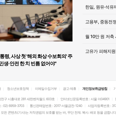
한일, 원유·석유
고용부, 중동전쟁 
월 10만 원 저축
고유가 피해지원금
통령, 사상 첫 '해외 화상 수보회의' 주
민생·안전 한 치 빈틈 없어야"
개
청소년보호정책
이메일수집거부
광고·제휴
개인정보취급방침
천구 시흥대로 281 새한벤처월드 603호
인터넷신문등록번호 : 서울 아04901
02) 6959-3703
통신판매업번호 : 2017-서울금천-1240
사업자등록번호 : 317-
모든 콘텐츠(기사)는 저작권법의 보호를 받는 바, 무단 전재. 복사. 배포 등을 금합니다